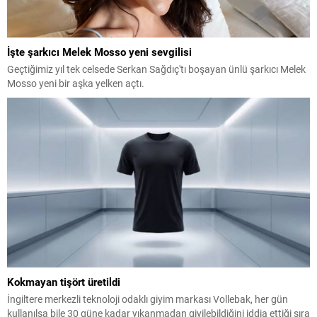
İşte şarkıcı Melek Mosso yeni sevgilisi
Geçtiğimiz yıl tek celsede Serkan Sağdıç'tı boşayan ünlü şarkıcı Melek
Mosso yeni bir aşka yelken açtı.
Kokmayan tişört üretildi
İngiltere merkezli teknoloji odaklı giyim markası Vollebak, her gün
kullanılsa bile 30 güne kadar yıkanmadan giyilebildiğini iddia ettiği sıra