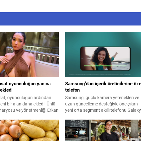
sat oyunculuğun yanına
Samsung’dan içerik üreticilerine öze
 ekledi
telefon
at, oyunculuğun ardından
Samsung, güçlü kamera yetenekleri ve
yeni bir alan daha ekledi. Ünlü
uzun güncelleme desteğiyle öne çıkan
naryosu ve yönetmenliği Erkan
yeni orta segment akıllı telefonu Galax
"En Mutlu Günümde" filminin
F70 Pro 5G modelini resmi olarak tanıtt
ünü üstlendi hem de
ını yaparak kamera arkasına