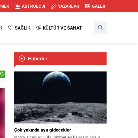
EMEK
ASTROLOJİ
YAZARLAR
GALERİ
K
SAĞLIK
KÜLTÜR VE SANAT
Haberler
Çok yakında aya gidecekler
NASA, ticari Ay yükü hizmetleri kapsamında 4