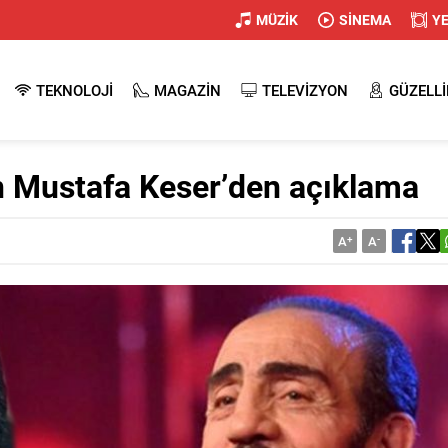
MÜZİK
SİNEMA
Y
TEKNOLOJİ
MAGAZİN
TELEVİZYON
GÜZELLİ
 Mustafa Keser’den açıklama
A
+
A
-