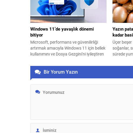
Windows 11’de yavaşlık dönemi
Yazın pat
bitiyor
kadar bas
Microsoft, performans ve güvenilirliği
Üçer beşer 
artırmak amacıyla Windows 11 için bellek
soğanlar, s
kullanımını ve Dosya Gezgini'ni iyileştiren
sürede yu
yeni bir kalite güncellemesi hazırlıyor.
tutuyor. İs
patates-so
Bir Yorum Yazın
merak edili
basitmiş...