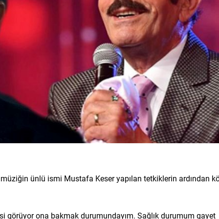
müziğin ünlü ismi Mustafa Keser yapılan tetkiklerin ardından k
avisi görüyor ona bakmak durumundayım. Sağlık durumum gayet