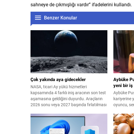
sahneye de çıkmışlığı vardır” ifadelerini kullandı.
Benzer Konular
Çok yakında aya gidecekler
Aybüke Pu
yeni bir iş
NASA, ticari Ay yükü hizmetleri
kapsamında 4 farklı iniş aracının son test
Aybüke Pus
aşamasına geldiğini duyurdu. Araçların
kariyerine 
2026 sonu veya 2027 başında fırlatılması
oyuncu, se
hedefleniyor.
Tunç'a ait 
hem başrol
yapımcılığ
geçti.