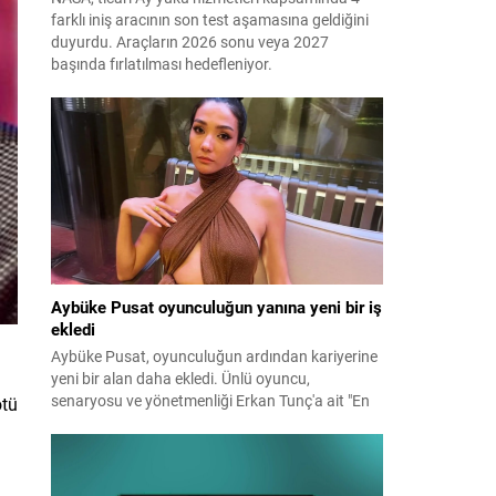
farklı iniş aracının son test aşamasına geldiğini
duyurdu. Araçların 2026 sonu veya 2027
başında fırlatılması hedefleniyor.
Aybüke Pusat oyunculuğun yanına yeni bir iş
ekledi
Aybüke Pusat, oyunculuğun ardından kariyerine
yeni bir alan daha ekledi. Ünlü oyuncu,
senaryosu ve yönetmenliği Erkan Tunç'a ait "En
ötü
Mutlu Günümde" filminin hem başrolünü üstlendi
hem de yapımcılığını yaparak kamera arkasına
geçti.