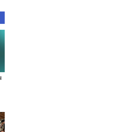
l
y
ı.