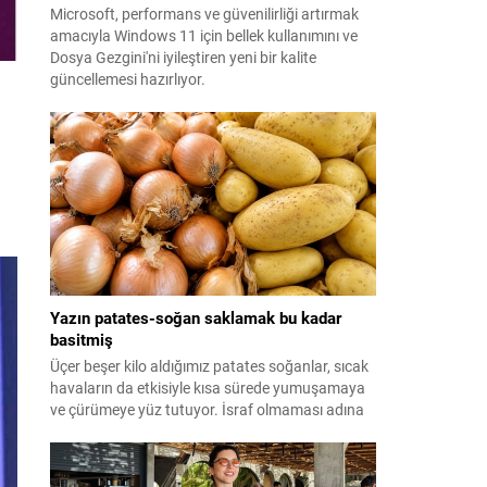
Microsoft, performans ve güvenilirliği artırmak
amacıyla Windows 11 için bellek kullanımını ve
Dosya Gezgini'ni iyileştiren yeni bir kalite
güncellemesi hazırlıyor.
Yazın patates-soğan saklamak bu kadar
basitmiş
Üçer beşer kilo aldığımız patates soğanlar, sıcak
havaların da etkisiyle kısa sürede yumuşamaya
ve çürümeye yüz tutuyor. İsraf olmaması adına
yazın patates-soğan saklama yöntemleri ise
merak ediliyor. Meğer formülü çok basitmiş...