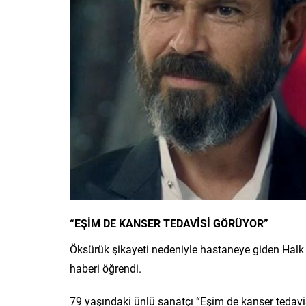
“EŞİM DE KANSER TEDAVİSİ GÖRÜYOR”
Öksürük şikayeti nedeniyle hastaneye giden Halk 
haberi öğrendi.
79 yaşındaki ünlü sanatçı “Eşim de kanser ted