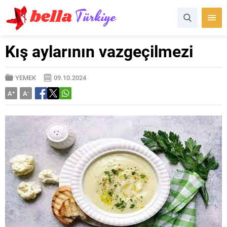
Kış aylarının vazgeçilmezi
YEMEK
09.10.2024
A
+
A
-