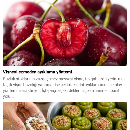
Vişneyi ezmeden ayıklama yöntemi
Buzluk stoklarının vazgeçilmez meyvesi vişne, tezgahlarda yerini aldı.
Kışlık vişne hazırlığı yapanlar ise çekirdeklerini ayıklamanın en kolay
yöntemini araştırıyor. İşte, vişne çekirdeklerini çıkarmanın en basit
yolu...