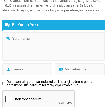
“Son Olamaz” ile müzik dünyasında iddialı bir duruş sergiliyor. Sözü,
müziği ve aranjesi tamamen kendisine ait olan şarkı, Be Müzik
etiketiyle dinleyiciyle buluştu. Kırılmış ama pes etmeyen bir insanın
itirazını anlatan şarkının klibi de en az sözleri kadar konuşulacak
türden. Yönetmen...
Bir Yorum Yazın
Daha sonraki yorumlarımda kullanılması için adım, e-posta
adresim ve site adresim bu tarayıcıya kaydedilsin.