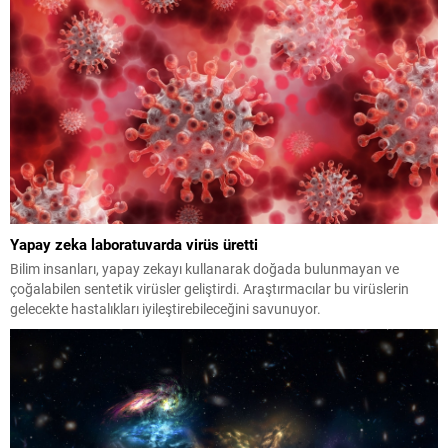
akıllara kazınan nakaratıyla dikkat çeken...
Yapay zeka laboratuvarda virüs üretti
Bilim insanları, yapay zekayı kullanarak doğada bulunmayan ve
çoğalabilen sentetik virüsler geliştirdi. Araştırmacılar bu virüslerin
gelecekte hastalıkları iyileştirebileceğini savunuyor.