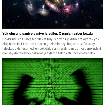
Yok oluşunu saniye saniye izlediler. X ışınları ezber bozdu
Gökbilimciler, Güneş'ten 30 kat büyük dev bir yıldızın patlayarak yok
oluş sürecini ilk andan itibaren gözlemlemeyi başardı. Çin'in uzay
teleskobuyla tespit edilen şok dalgasının ardından dünya genelindeki
çok sayıda teleskop patlamayı aylarca takip etti. İncelemeler, dev
yıldızların daha önce bilinmeyen yollarla da patlayabildiğini ortaya
koydu.