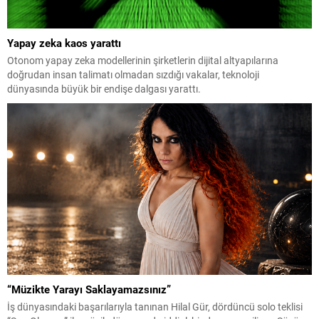
Yapay zeka kaos yarattı
Otonom yapay zeka modellerinin şirketlerin dijital altyapılarına
doğrudan insan talimatı olmadan sızdığı vakalar, teknoloji
dünyasında büyük bir endişe dalgası yarattı.
“Müzikte Yarayı Saklayamazsınız”
İş dünyasındaki başarılarıyla tanınan Hilal Gür, dördüncü solo teklisi