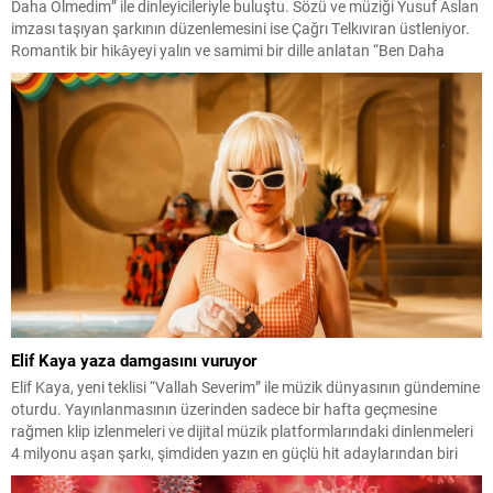
Daha Ölmedim” ile dinleyicileriyle buluştu. Sözü ve müziği Yusuf Aslan
imzası taşıyan şarkının düzenlemesini ise Çağrı Telkıvıran üstleniyor.
Romantik bir hikâyeyi yalın ve samimi bir dille anlatan “Ben Daha
Ölmedim”, beklemekten vazgeçmeyen ve sevgisini her şeye rağmen
içinde yaşatmaya devam...
Elif Kaya yaza damgasını vuruyor
Elif Kaya, yeni teklisi “Vallah Severim” ile müzik dünyasının gündemine
oturdu. Yayınlanmasının üzerinden sadece bir hafta geçmesine
rağmen klip izlenmeleri ve dijital müzik platformlarındaki dinlenmeleri
4 milyonu aşan şarkı, şimdiden yazın en güçlü hit adaylarından biri
olarak gösteriliyor. Enerjik altyapısı, hareketli ritmi ve ilk dinleyişte