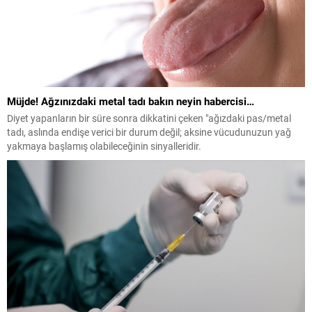
Müjde! Ağzınızdaki metal tadı bakın neyin habercisi…
Diyet yapanların bir süre sonra dikkatini çeken "ağızdaki pas/metal
tadı, aslında endişe verici bir durum değil; aksine vücudunuzun yağ
yakmaya başlamış olabileceğinin sinyalleridir.