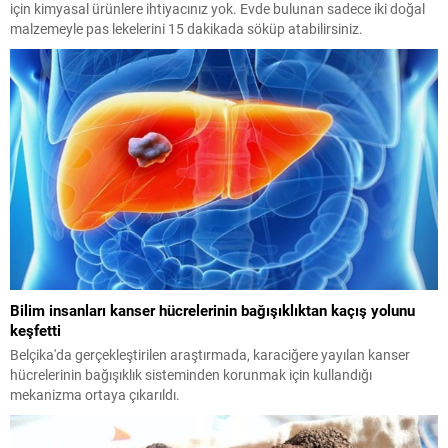
için kimyasal ürünlere ihtiyacınız yok. Evde bulunan sadece iki doğal
malzemeyle pas lekelerini 15 dakikada söküp atabilirsiniz.
Bilim insanları kanser hücrelerinin bağışıklıktan kaçış yolunu
keşfetti
Belçika'da gerçekleştirilen araştırmada, karaciğere yayılan kanser
hücrelerinin bağışıklık sisteminden korunmak için kullandığı
mekanizma ortaya çıkarıldı.