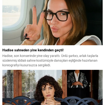
Hadise sahneden yine kendinden geçti!
Hadise, son konserinde yine olay yarattı. Ünlü şarkıcı, arlak taşlarla
süslenmiş iddialı sahne kostümüyle dansçıları eşliğinde hazırlanan
koreografiyi kusursuzca sergiledi.