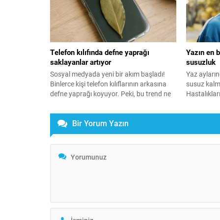
Telefon kılıfında defne yaprağı
Yazın en b
saklayanlar artıyor
susuzluk
Sosyal medyada yeni bir akım başladı!
Yaz aylarınd
Binlerce kişi telefon kılıflarının arkasına
susuz kalma
defne yaprağı koyuyor. Peki, bu trend ne
Hastalıklar
işe yarıyor?
özellikle 70
susamayı b
Bir Yorum Yazın
tüketmesi ge
klimaların y
sağlık soru
uyarısında