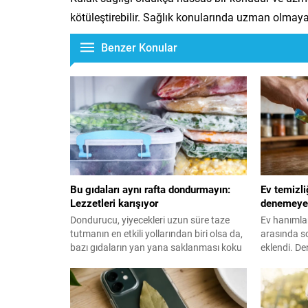
kötüleştirebilir. Sağlık konularında uzman olmaya
Benzer Konular
Bu gıdaları aynı rafta dondurmayın:
Ev temizli
Lezzetleri karışıyor
denemeye 
Dondurucu, yiyecekleri uzun süre taze
Ev hanımlar
tutmanın en etkili yollarından biri olsa da,
arasında so
bazı gıdaların yan yana saklanması koku
eklendi. D
ve aroma geçişine neden olabiliyor. İşte,
yöntem, sa
dondurucuda birbirinden uzak tutmanız
etkisini gös
gereken gıdalar...