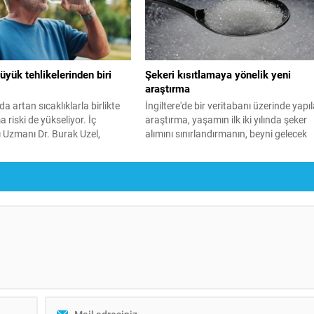
üyük tehlikelerinden biri
Şekeri kısıtlamaya yönelik yeni
araştırma
a artan sıcaklıklarla birlikte
İngiltere'de bir veritabanı üzerinde yapı
 riski de yükseliyor. İç
araştırma, yaşamın ilk iki yılında şeker
ı Uzmanı Dr. Burak Uzel,
alımını sınırlandırmanın, beyni gelecek
 yaş ve üzerindeki bireylerin
yıllarda koruyabileceğini ortaya koydu.
eklemeden düzenli su
rektiğini belirtirken,
anlış kullanımının da çeşitli
nlarına yol açabileceği
 bulundu.