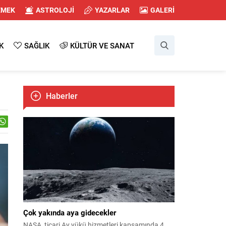
EMEK
ASTROLOJİ
YAZARLAR
GALERİ
K
SAĞLIK
KÜLTÜR VE SANAT
Haberler
Çok yakında aya gidecekler
NASA, ticari Ay yükü hizmetleri kapsamında 4