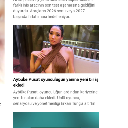
farklı iniş aracının son test aşamasına geldiğini
duyurdu. Araçların 2026 sonu veya 2027
başında fırlatılması hedefleniyor.
Aybüke Pusat oyunculuğun yanına yeni bir iş
ekledi
Aybüke Pusat, oyunculuğun ardından kariyerine
yeni bir alan daha ekledi. Ünlü oyuncu,
senaryosu ve yönetmenliği Erkan Tunç'a ait "En
z
Mutlu Günümde" filminin hem başrolünü üstlendi
hem de yapımcılığını yaparak kamera arkasına
geçti.