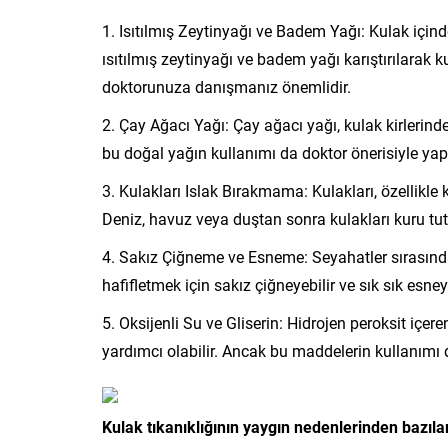
Isıtılmış Zeytinyağı ve Badem Yağı: Kulak içinde
ısıtılmış zeytinyağı ve badem yağı karıştırılara
doktorunuza danışmanız önemlidir.
Çay Ağacı Yağı: Çay ağacı yağı, kulak kirlerind
bu doğal yağın kullanımı da doktor önerisiyle yapı
Kulakları Islak Bırakmama: Kulakları, özellikle k
Deniz, havuz veya duştan sonra kulakları kuru tu
Sakız Çiğneme ve Esneme: Seyahatler sırasınd
hafifletmek için sakız çiğneyebilir ve sık sık esneye
Oksijenli Su ve Gliserin: Hidrojen peroksit içer
yardımcı olabilir. Ancak bu maddelerin kullanımı 
Kulak tıkanıklığının yaygın nedenlerinden bazılar