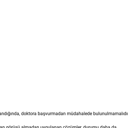
yaşandığında, doktora başvurmadan müdahalede bulunulmamalıdır
zman görüşü almadan uygulanan çözümler, durumu daha da