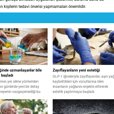
n kişilerin tedavi önerisi yapmamaları önemlidir.
ğinde uzmanlaşanlar bile
Zayıflayanların yeni estetiği
başladı
GLP-1 iğneleriyle zayıflayanlar, aşırı ya
ının yer silme yöntemleri
kaybettikleri için vücutlarına ölen
n günlerde yeni bir detay
insanların yağlarını enjekte ettirerek
eneyenin vazgeçemediği bu
estetik yaptırmaya başladı.
dece 1 kaşık tuz eklemekle
teriyor.