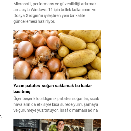
Microsoft, performans ve güvenilirliği artırmak
amacıyla Windows 11 için bellek kullanımını ve
Dosya Gezgini'ni iyileştiren yeni bir kalite
güncellemesi hazırlıyor.
Yazın patates-soğan saklamak bu kadar
basitmiş
Üçer beşer kilo aldığımız patates soğanlar, sıcak
havaların da etkisiyle kısa sürede yumuşamaya
ve çürümeye yüz tutuyor. İsraf olmaması adına
.
yazın patates-soğan saklama yöntemleri ise
merak ediliyor. Meğer formülü çok basitmiş...