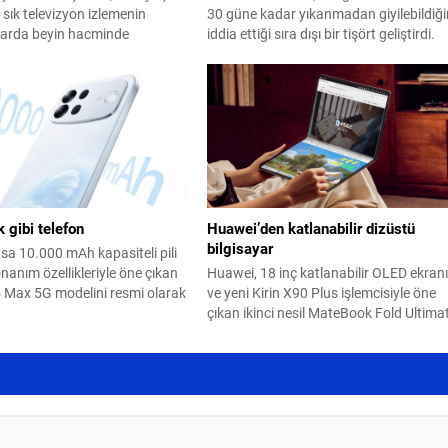
sık televizyon izlemenin
30 güne kadar yıkanmadan giyilebildiği
ıllarda beyin hacminde
iddia ettiği sıra dışı bir tişört geliştirdi.
e hafıza kaybına yol açtığını
du.
 gibi telefon
Huawei’den katlanabilir dizüstü
bilgisayar
sa 10.000 mAh kapasiteli pili
nanım özellikleriyle öne çıkan
Huawei, 18 inç katlanabilir OLED ekran
o Max 5G modelini resmi olarak
ve yeni Kirin X90 Plus işlemcisiyle öne
çıkan ikinci nesil MateBook Fold Ultima
Design modelini resmen duyurdu.