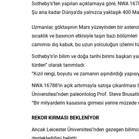
Sotheby’s’ten yapılan açıklamaya göre, NWA 167
Şu ana kadar Dünya’da yalnızca yaklaşık 400 Mars
Uzmanlar, göktaşının Mars yüzeyinden bir asteroi
sıcaklık ve basıncın etkisiyle taşın bazı bölümle
camımsı dış kabuk, bu uzun yolculuğun izlerini hâ
Sotheby’s’in bilim ve doğa tarihi birimi başkan ya
türden” olarak tanımladı:
“Kızıl rengi, boyutu ve zamanın aşındırdığı yapısıy
NWA 16788’in açık artırmayla satışa çıkarılması 
Üniversitesi’nden paleontolog Prof. Steve Brusat
“Bir milyarderin kasasına girmesi yerine müzede o
REKOR KIRMASI BEKLENİYOR
Ancak Leicester Üniversitesi’nden gezegen bilimci 
desteklediğini belirtti.