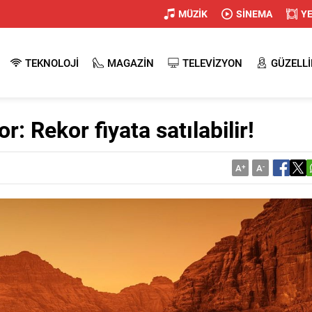
MÜZİK
SİNEMA
Y
TEKNOLOJİ
MAGAZİN
TELEVİZYON
GÜZELLİ
r: Rekor fiyata satılabilir!
A
+
A
-