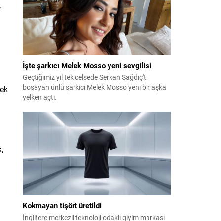
.
İşte şarkıcı Melek Mosso yeni sevgilisi
Geçtiğimiz yıl tek celsede Serkan Sağdıç'tı
boşayan ünlü şarkıcı Melek Mosso yeni bir aşka
cek
yelken açtı.
,
Kokmayan tişört üretildi
İngiltere merkezli teknoloji odaklı giyim markası