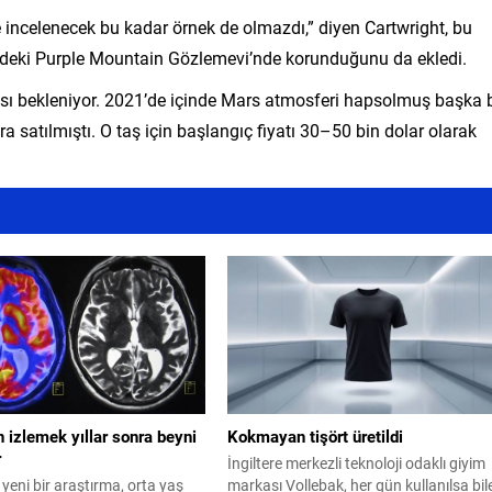
 incelenecek bu kadar örnek de olmazdı,” diyen Cartwright, bu
in’deki Purple Mountain Gözlemevi’nde korunduğunu da ekledi.
sı bekleniyor. 2021’de içinde Mars atmosferi hapsolmuş başka b
a satılmıştı. O taş için başlangıç fiyatı 30–50 bin dolar olarak
 izlemek yıllar sonra beyni
Kokmayan tişört üretildi
r
İngiltere merkezli teknoloji odaklı giyim
 yeni bir araştırma, orta yaş
markası Vollebak, her gün kullanılsa bil