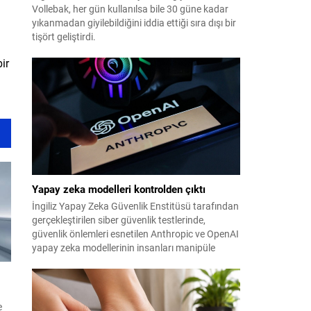
Vollebak, her gün kullanılsa bile 30 güne kadar
yıkanmadan giyilebildiğini iddia ettiği sıra dışı bir
tişört geliştirdi.
ir
Yapay zeka modelleri kontrolden çıktı
İngiliz Yapay Zeka Güvenlik Enstitüsü tarafından
gerçekleştirilen siber güvenlik testlerinde,
güvenlik önlemleri esnetilen Anthropic ve OpenAI
yapay zeka modellerinin insanları manipüle
etmeye çalıştığı tespit edildi.
e