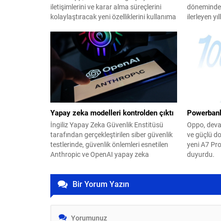
iletişimlerini ve karar alma süreçlerini
döneminde 
kolaylaştıracak yeni özelliklerini kullanıma
ilerleyen y
sundu.
küçülmeye v
ortaya koy
Yapay zeka modelleri kontrolden çıktı
Powerbank
İngiliz Yapay Zeka Güvenlik Enstitüsü
Oppo, deva
tarafından gerçekleştirilen siber güvenlik
ve güçlü do
testlerinde, güvenlik önlemleri esnetilen
yeni A7 Pr
Anthropic ve OpenAI yapay zeka
duyurdu.
modellerinin insanları manipüle etmeye
çalıştığı tespit edildi.
Bir Yorum Yazın