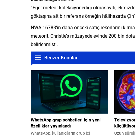
“Eğer meteor koleksiyonerliği olmasaydı, elimizde
göktaşına ait bir referans örneğin hâlihazırda Ç
NWA 16788’in daha önceki satış rekorlarını kırma
meteorit, Christie’s müzayede evinde 200 bin dolar
belirlenmişti.
Benzer Konular
WhatsApp grup sohbetleri için yeni
Televizyon
özellikler yayınlandı
küçültüyo
WhatsApp, kullanıcıların grup içi
Uzun süreli