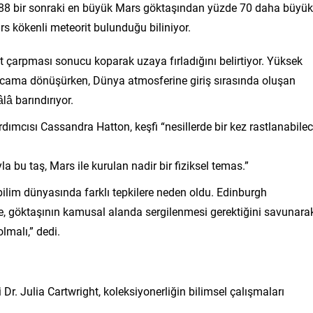
88 bir sonraki en büyük Mars göktaşından yüzde 70 daha büyük
 kökenli meteorit bulunduğu biliniyor.
t çarpması sonucu koparak uzaya fırladığını belirtiyor. Yüksek
ri cama dönüşürken, Dünya atmosferine giriş sırasında oluşan
lâ barındırıyor.
rdımcısı Cassandra Hatton, keşfi “nesillerde bir kez rastlanabile
la bu taş, Mars ile kurulan nadir bir fiziksel temas.”
bilim dünyasında farklı tepkilere neden oldu. Edinburgh
te, göktaşının kamusal alanda sergilenmesi gerektiğini savunarak
lmalı,” dedi.
Dr. Julia Cartwright, koleksiyonerliğin bilimsel çalışmaları