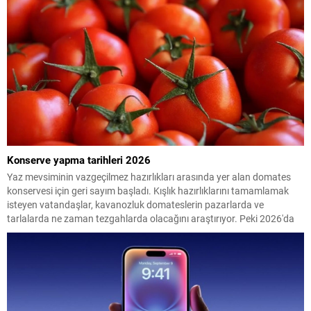
Konserve yapma tarihleri 2026
Yaz mevsiminin vazgeçilmez hazırlıkları arasında yer alan domates
konservesi için geri sayım başladı. Kışlık hazırlıklarını tamamlamak
isteyen vatandaşlar, kavanozluk domateslerin pazarlarda ve
tarlalarda ne zaman tezgahlarda olacağını araştırıyor. Peki 2026'da
konserve yapılacak domates ne zaman çıkacak? İşte en uygun
dönem...