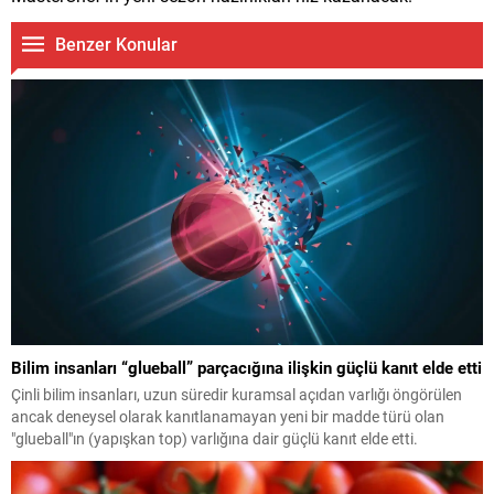
Benzer Konular
Bilim insanları “glueball” parçacığına ilişkin güçlü kanıt elde etti
Çinli bilim insanları, uzun süredir kuramsal açıdan varlığı öngörülen
ancak deneysel olarak kanıtlanamayan yeni bir madde türü olan
"glueball"ın (yapışkan top) varlığına dair güçlü kanıt elde etti.