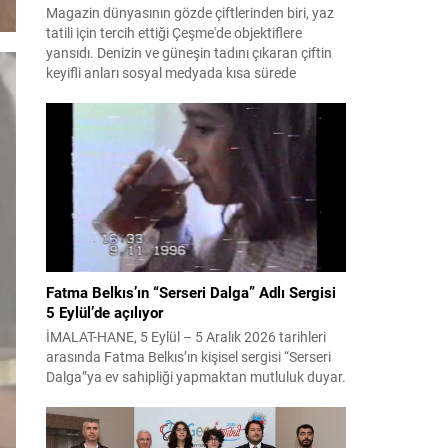
Magazin dünyasının gözde çiftlerinden biri, yaz
tatili için tercih ettiği Çeşme'de objektiflere
yansıdı. Denizin ve güneşin tadını çıkaran çiftin
keyifli anları sosyal medyada kısa sürede
gündem oldu.
Fatma Belkıs’ın “Serseri Dalga” Adlı Sergisi
5 Eylül’de açılıyor
İMALAT-HANE, 5 Eylül – 5 Aralık 2026 tarihleri
arasında Fatma Belkıs’ın kişisel sergisi “Serseri
Dalga”ya ev sahipliği yapmaktan mutluluk duyar.
Adını okyanuslarda nadiren görülen,
öngörülemez ve çoğu zaman ölümcül olabilen
serseri dalgalardan alan sergi, dostluğu, mizahı