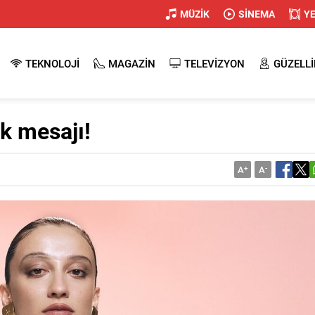
MÜZİK
SİNEMA
Y
TEKNOLOJİ
MAGAZİN
TELEVİZYON
GÜZELLİ
k mesajı!
A
+
A
-