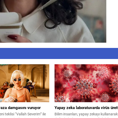
 yaza damgasını vuruyor
Yapay zeka laboratuvarda virüs üret
eni teklisi “Vallah Severim” ile
Bilim insanları, yapay zekayı kullanarak