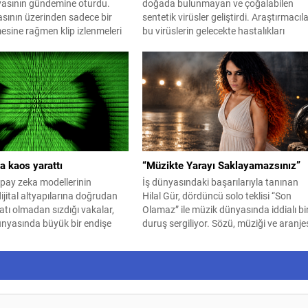
asının gündemine oturdu.
doğada bulunmayan ve çoğalabilen
sının üzerinden sadece bir
sentetik virüsler geliştirdi. Araştırmacıl
esine rağmen klip izlenmeleri
bu virüslerin gelecekte hastalıkları
müzik platformlarındaki
iyileştirebileceğini savunuyor.
i 4 milyonu aşan şarkı,
zın en güçlü hit adaylarından
gösteriliyor. Enerjik altyapısı,
tmi ve ilk dinleyişte akıllara
aratıyla dikkat çeken...
a kaos yarattı
“Müzikte Yarayı Saklayamazsınız”
ay zeka modellerinin
İş dünyasındaki başarılarıyla tanınan
dijital altyapılarına doğrudan
Hilal Gür, dördüncü solo teklisi “Son
atı olmadan sızdığı vakalar,
Olamaz” ile müzik dünyasında iddialı bi
ünyasında büyük bir endişe
duruş sergiliyor. Sözü, müziği ve aranje
attı.
tamamen kendisine ait olan şarkı, Be
Müzik etiketiyle dinleyiciyle buluştu.
Kırılmış ama pes etmeyen bir insanın
itirazını anlatan şarkının klibi de en az
sözleri kadar konuşulacak türden.
Yönetmen...