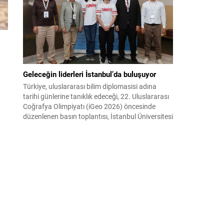
ve dayanışmayı duygusal kriz anlarında yön
bulma yolları olarak öne sürüyor. Haber :
M.Haluk...
Geleceğin liderleri İstanbul’da buluşuyor
Türkiye, uluslararası bilim diplomasisi adına
tarihi günlerine tanıklık edeceği, 22. Uluslararası
Coğrafya Olimpiyatı (iGeo 2026) öncesinde
düzenlenen basın toplantısı, İstanbul Üniversitesi
Edebiyat Fakültesi’nde yoğun basın katılımıyla
gerçekleştirildi. Ulusal televizyonlar, haber
ajansları, gazeteler, dijital medya kuruluşları ve
uluslararası yayın organlarının büyük ilgi
gösterdiği toplantıda, dünyanın en prestijli
coğrafya organizasyonlarından biri olan...