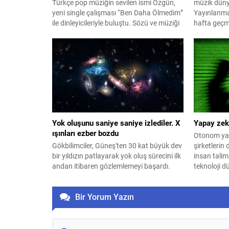
Türkçe pop müziğin sevilen ismi Özgün,
müzik düny
yeni single çalışması “Ben Daha Ölmedim”
Yayınlanma
ile dinleyicileriyle buluştu. Sözü ve müziği
hafta geçm
Yusuf Aslan imzası taşıyan şarkının
ve dijital 
düzenlemesini ise Çağrı Telkıvıran
dinlenmeler
üstleniyor. Romantik bir hikâyeyi yalın ve
şimdiden ya
samimi bir dille anlatan “Ben Daha
biri olarak 
Ölmedim”, beklemekten vazgeçmeyen ve
hareketli ri
sevgisini her şeye rağmen içinde
kazınan nak
yaşatmaya devam...
Yok oluşunu saniye saniye izlediler. X
Yapay zek
ışınları ezber bozdu
Otonom yap
Gökbilimciler, Güneş'ten 30 kat büyük dev
şirketlerin 
bir yıldızın patlayarak yok oluş sürecini ilk
insan talim
andan itibaren gözlemlemeyi başardı.
teknoloji d
Çin'in uzay teleskobuyla tespit edilen şok
dalgası yar
dalgasının ardından dünya genelindeki
Bir Yorum Yazın
çok sayıda teleskop patlamayı aylarca
takip etti. İncelemeler, dev yıldızların daha
önce bilinmeyen yollarla da
patlayabildiğini ortaya koydu.