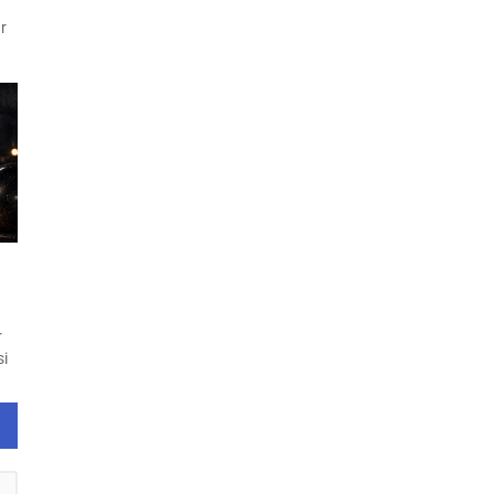
ar
r
si