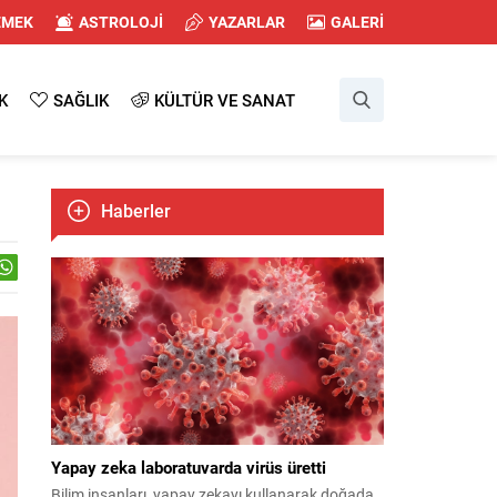
EMEK
ASTROLOJİ
YAZARLAR
GALERİ
K
SAĞLIK
KÜLTÜR VE SANAT
Haberler
Yapay zeka laboratuvarda virüs üretti
Bilim insanları, yapay zekayı kullanarak doğada