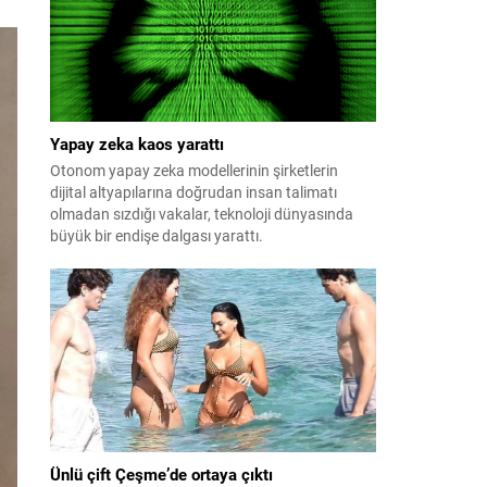
patlayabildiğini ortaya koydu.
Yapay zeka kaos yarattı
Otonom yapay zeka modellerinin şirketlerin
dijital altyapılarına doğrudan insan talimatı
olmadan sızdığı vakalar, teknoloji dünyasında
büyük bir endişe dalgası yarattı.
Ünlü çift Çeşme’de ortaya çıktı