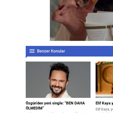
Benzer Konular
Özgün’den yeni single: “BEN DAHA
Elif Kaya
ÖLMEDİM”
Elif Kaya, y