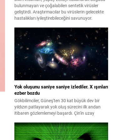
bulunmayan ve çoğalabilen sentetik virüsler
geliştirdi. Araştırmacılar bu virüslerin gelecekte
hastalıkları iyileştirebileceğini savunuyor.
Yok oluşunu saniye saniye izlediler. X ışınları
ezber bozdu
Gökbilimciler, Güneş'ten 30 kat büyük dev bir
yıldızın patlayarak yok oluş sürecini ilk andan
itibaren gözlemlemeyi başardı. Çin'in uzay
teleskobuyla tespit edilen şok dalgasının
ardından dünya genelindeki çok sayıda teleskop
patlamayı aylarca takip etti. İncelemeler, dev
yıldızların daha önce bilinmeyen yollarla da