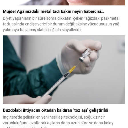
Müjde! Ağzınızdaki metal tadı bakın neyin habercisi…
Diyet yapanların bir süre sonra dikkatini çeken "ağızdaki pas/metal
tadı, aslında endişe verici bir durum değil; aksine vücudunuzun yağ
yakmaya başlamış olabileceğinin sinyalleridir.
Buzdolabı ihtiyacını ortadan kaldıran ‘toz aşı’ geliştirildi
İngiltere’de geliştirilen yeni nesil aşı teknolojisi, soğuk zincir
zorunluluğunu azaltarak aşıların daha uzun süre ve daha kolay