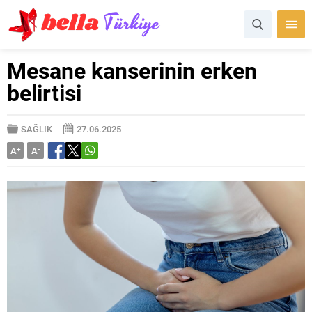
Mesane kanserinin erken
belirtisi
SAĞLIK
27.06.2025
A
+
A
-