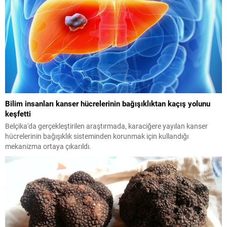
Bilim insanları kanser hücrelerinin bağışıklıktan kaçış yolunu
keşfetti
Belçika'da gerçekleştirilen araştırmada, karaciğere yayılan kanser
hücrelerinin bağışıklık sisteminden korunmak için kullandığı
mekanizma ortaya çıkarıldı.