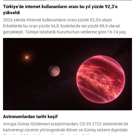
Türkiye’de internet kullananların oranı bu yıl yüzde 92,3’e
yükseldi
2026 yılında İnternet kullananların oranı yüzde 92,3'e ulaştı.
Erkeklerde bu oran yüzde 94,8, kadınlarda ise yüzde 89,9 olarak
gerçekleşti. Türkiye İstatistik Kurumu'nun verilerine göre 16-74 yaş
aralığındaki bireyler arasında İnternet kullanımı artış gösterdi.
Astronomlardan tarihi keşif
Avrupa Güney Gözlemevi araştırmacıları, CD-35 2722 sisteminde bir
kahverengi cücenin yörüngesinde dönen ve Güneş sistemi dışındaki