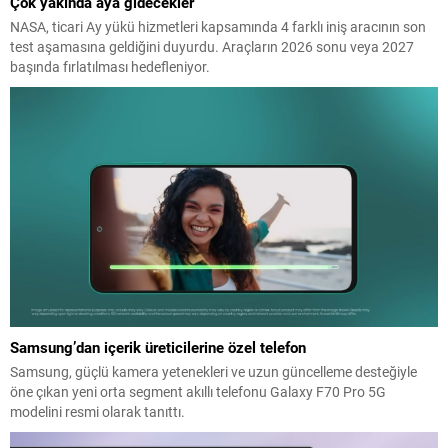
Çok yakında aya gidecekler
NASA, ticari Ay yükü hizmetleri kapsamında 4 farklı iniş aracının son
test aşamasına geldiğini duyurdu. Araçların 2026 sonu veya 2027
başında fırlatılması hedefleniyor.
Samsung’dan içerik üreticilerine özel telefon
Samsung, güçlü kamera yetenekleri ve uzun güncelleme desteğiyle
öne çıkan yeni orta segment akıllı telefonu Galaxy F70 Pro 5G
modelini resmi olarak tanıttı.