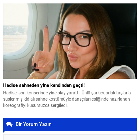
Hadise sahneden yine kendinden geçti!
Hadise, son konserinde yine olay yarattı. Ünlü şarkıcı, arlak taşlarla
süslenmiş iddialı sahne kostümüyle dansçıları eşliğinde hazırlanan
koreografiyi kusursuzca sergiledi.
Bir Yorum Yazın