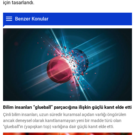
için tasarlandı.
Benzer Konular
Bilim insanları “glueball” parçacığına ilişkin güçlü kanıt elde etti
Çinli bilim insanları, uzun süredir kuramsal açıdan varlığı öngörülen
ancak deneysel olarak kanıtlanamayan yeni bir madde türü olan
"glueball"ın (yapışkan top) varlığına dair güçlü kanıt elde etti.