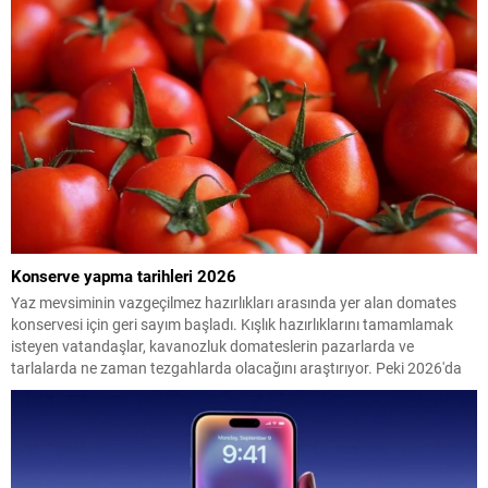
Konserve yapma tarihleri 2026
Yaz mevsiminin vazgeçilmez hazırlıkları arasında yer alan domates
konservesi için geri sayım başladı. Kışlık hazırlıklarını tamamlamak
isteyen vatandaşlar, kavanozluk domateslerin pazarlarda ve
tarlalarda ne zaman tezgahlarda olacağını araştırıyor. Peki 2026'da
konserve yapılacak domates ne zaman çıkacak? İşte en uygun
dönem...