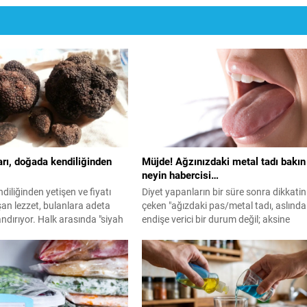
rı, doğada kendiliğinden
Müjde! Ağzınızdaki metal tadı bakın
neyin habercisi…
iliğinden yetişen ve fiyatı
Diyet yapanların bir süre sonra dikkatin
ışan lezzet, bulanlara adeta
çeken "ağızdaki pas/metal tadı, aslında
ndırıyor. Halk arasında "siyah
endişe verici bir durum değil; aksine
k bilinen ve kilosu 15 bin ile
vücudunuzun yağ yakmaya başlamış
rasında alıcı bulan trüf
olabileceğinin sinyalleridir.
em gurme mutfakların
zi hem de şifa kaynağı olarak