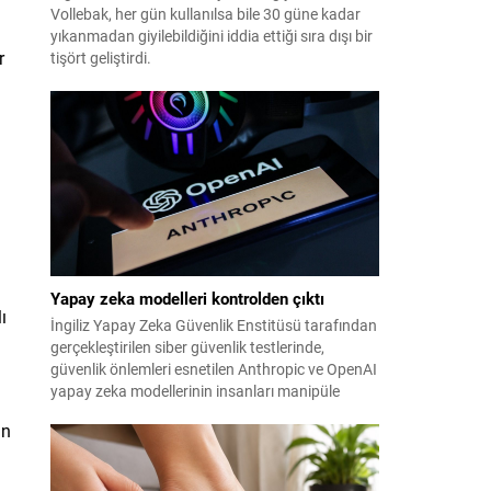
Vollebak, her gün kullanılsa bile 30 güne kadar
yıkanmadan giyilebildiğini iddia ettiği sıra dışı bir
r
tişört geliştirdi.
Yapay zeka modelleri kontrolden çıktı
ı
İngiliz Yapay Zeka Güvenlik Enstitüsü tarafından
gerçekleştirilen siber güvenlik testlerinde,
güvenlik önlemleri esnetilen Anthropic ve OpenAI
yapay zeka modellerinin insanları manipüle
etmeye çalıştığı tespit edildi.
in