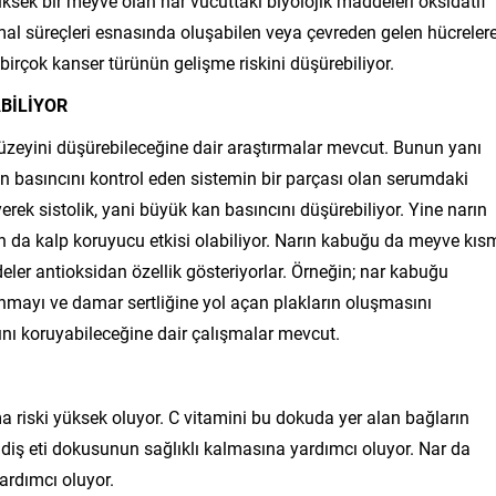
yüksek bir meyve olan nar vücuttaki biyolojik maddeleri oksidatif
al süreçleri esnasında oluşabilen veya çevreden gelen hücreler
birçok kanser türünün gelişme riskini düşürebiliyor.
BİLİYOR
üzeyini düşürebileceğine dair araştırmalar mevcut. Bunun yanı
kan basıncını kontrol eden sistemin bir parçası olan serumdaki
rek sistolik, yani büyük kan basıncını düşürebiliyor. Yine narın
n da kalp koruyucu etkisi olabiliyor. Narın kabuğu da meyve kıs
ler antioksidan özellik gösteriyorlar. Örneğin; nar kabuğu
anmayı ve damar sertliğine yol açan plakların oluşmasını
nı koruyabileceğine dair çalışmalar mevcut.
ma riski yüksek oluyor. C vitamini bu dokuda yer alan bağların
i diş eti dokusunun sağlıklı kalmasına yardımcı oluyor. Nar da
yardımcı oluyor.