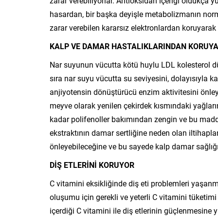
zarar verebiliyorlar. Antioksidan içeriği oldukça 
hasardan, bir başka deyişle metabolizmanın norm
zarar verebilen kararsız elektronlardan koruyarak 
KALP VE DAMAR HASTALIKLARINDAN KORUYA
Nar suyunun vücutta kötü huylu LDL kolesterol d
sıra nar suyu vücutta su seviyesini, dolayısıyla 
anjiyotensin dönüştürücü enzim aktivitesini önleye
meyve olarak yenilen çekirdek kısmındaki yağları
kadar polifenoller bakımından zengin ve bu madde
ekstraktının damar sertliğine neden olan iltihapl
önleyebileceğine ve bu sayede kalp damar sağlığı
DİŞ ETLERİNİ KORUYOR
C vitamini eksikliğinde diş eti problemleri yaşan
oluşumu için gerekli ve yeterli C vitamini tüketim
içerdiği C vitamini ile diş etlerinin güçlenmesine 