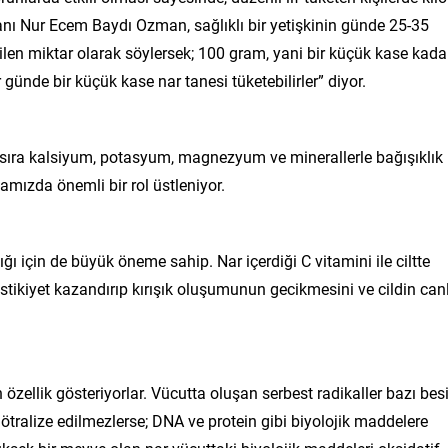
nı Nur Ecem Baydı Ozman, sağlıklı bir yetişkinin günde 25-35
bilen miktar olarak söylersek; 100 gram, yani bir küçük kase kada
r günde bir küçük kase nar tanesi tüketebilirler” diyor.
nı sıra kalsiyum, potasyum, magnezyum ve minerallerle bağışıklık
amızda önemli bir rol üstleniyor.
ğı için de büyük öneme sahip. Nar içerdiği C vitamini ile ciltte
astikiyet kazandırıp kırışık oluşumunun gecikmesini ve cildin canl
 özellik gösteriyorlar. Vücutta oluşan serbest radikaller bazı bes
tralize edilmezlerse; DNA ve protein gibi biyolojik maddelere