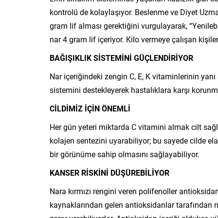
kontrolü de kolaylaşıyor. Beslenme ve Diyet Uzma
gram lif alması gerektiğini vurgulayarak, “Yenile
nar 4 gram lif içeriyor. Kilo vermeye çalışan kişile
BAĞIŞIKLIK SİSTEMİNİ GÜÇLENDİRİYOR
Nar içeriğindeki zengin C, E, K vitaminlerinin ya
sistemini destekleyerek hastalıklara karşı korunm
CİLDİMİZ İÇİN ÖNEMLİ
Her gün yeteri miktarda C vitamini almak cilt sağlı
kolajen sentezini uyarabiliyor; bu sayede cilde el
bir görünüme sahip olmasını sağlayabiliyor.
KANSER RİSKİNİ DÜŞÜREBİLİYOR
Nara kırmızı rengini veren polifenoller antioksidan
kaynaklarından gelen antioksidanlar tarafından nö