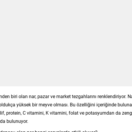
en biri olan nar, pazar ve market tezgahlarını renklendiriyor. N
ği oldukça yüksek bir meyve olması. Bu özelliğini içeriğinde bulun
a lif, protein, C vitamini, K vitamini, folat ve potasyumdan da zeng
rda bulunuyor.