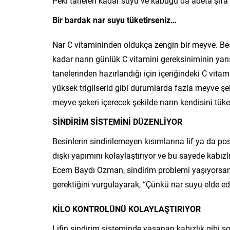
Peki taneleri kadar suyu ve kabuğu da adeta şifa 
Bir bardak nar suyu tüketirseniz…
Nar C vitamininden oldukça zengin bir meyve. B
kadar narın günlük C vitamini gereksiniminin yarıs
tanelerinden hazırlandığı için içeriğindeki C vita
yüksek trigliserid gibi durumlarda fazla meyve şe
meyve şekeri içerecek şekilde narın kendisini tük
SİNDİRİM SİSTEMİNİ DÜZENLİYOR
Besinlerin sindirilemeyen kısımlarına lif ya da po
dışkı yapımını kolaylaştırıyor ve bu sayede kabı
Ecem Baydı Ozman, sindirim problemi yaşıyorsanız
gerektiğini vurgulayarak, “Çünkü nar suyu elde ed
KİLO KONTROLÜNÜ KOLAYLAŞTIRIYOR
Lifin sindirim sisteminde yaşanan kabızlık gibi sor