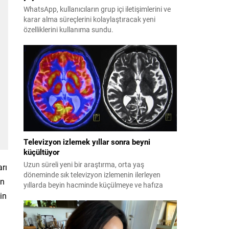
WhatsApp, kullanıcıların grup içi iletişimlerini ve
karar alma süreçlerini kolaylaştıracak yeni
özelliklerini kullanıma sundu.
Televizyon izlemek yıllar sonra beyni
küçültüyor
Uzun süreli yeni bir araştırma, orta yaş
arı
döneminde sık televizyon izlemenin ilerleyen
an
yıllarda beyin hacminde küçülmeye ve hafıza
kaybına yol açtığını ortaya koydu.
in