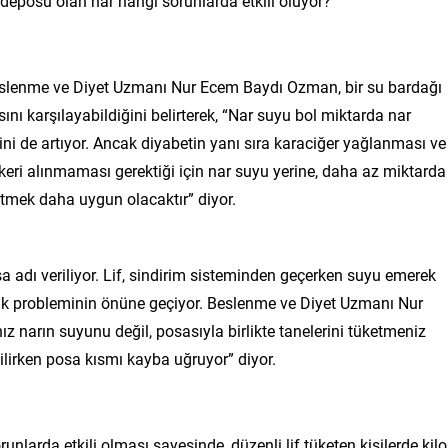
deposu olan nar hangi sorunlarda etkili oluyor?
eslenme ve Diyet Uzmanı Nur Ecem Baydı Ozman, bir su bardağı
ını karşılayabildiğini belirterek, “Nar suyu bol miktarda nar
mini de artıyor. Ancak diyabetin yanı sıra karaciğer yağlanması ve
keri alınmaması gerektiği için nar suyu yerine, daha az miktarda
etmek daha uygun olacaktır” diyor.
sa adı veriliyor. Lif, sindirim sisteminden geçerken suyu emerek
zlık probleminin önüne geçiyor. Beslenme ve Diyet Uzmanı Nur
 narın suyunu değil, posasıyla birlikte tanelerini tüketmeniz
ilirken posa kısmı kayba uğruyor” diyor.
unlarda etkili olması sayesinde, düzenli lif tüketen kişilerde kilo