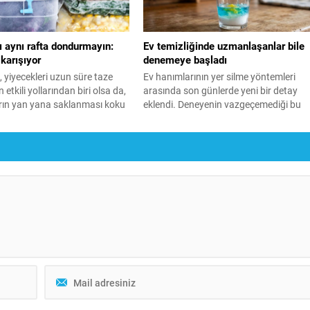
ı aynı rafta dondurmayın:
Ev temizliğinde uzmanlaşanlar bile
 karışıyor
denemeye başladı
yiyecekleri uzun süre taze
Ev hanımlarının yer silme yöntemleri
etkili yollarından biri olsa da,
arasında son günlerde yeni bir detay
arın yan yana saklanması koku
eklendi. Deneyenin vazgeçemediği bu
çişine neden olabiliyor. İşte,
yöntem, sadece 1 kaşık tuz eklemekle
a birbirinden uzak tutmanız
etkisini gösteriyor.
alar...