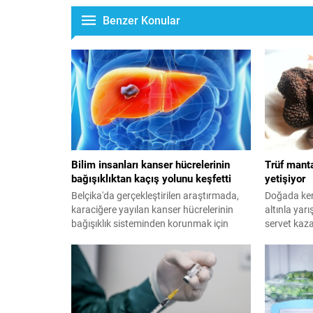
Benzer Konular
Bilim insanları kanser hücrelerinin
Trüf manta
bağışıklıktan kaçış yolunu keşfetti
yetişiyor
Belçika'da gerçekleştirilen araştırmada,
Doğada kend
karaciğere yayılan kanser hücrelerinin
altınla yar
bağışıklık sisteminden korunmak için
servet kaza
kullandığı mekanizma ortaya çıkarıldı.
elmas" olara
25 bin TL a
mantarı, h
vazgeçilme
öne çıkıyor.