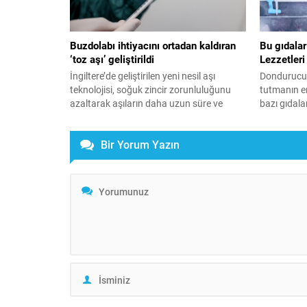
Buzdolabı ihtiyacını ortadan kaldıran
Bu gıdalar
‘toz aşı’ geliştirildi
Lezzetleri
İngiltere’de geliştirilen yeni nesil aşı
Dondurucu, 
teknolojisi, soğuk zincir zorunluluğunu
tutmanın en 
azaltarak aşıların daha uzun süre ve
bazı gıdal
daha kolay saklanmasını sağlayabilir.
ve aroma ge
dondurucud
Bir Yorum Yazın
gereken gıd