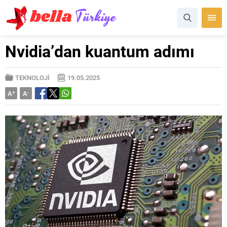
Nvidia’dan kuantum adımı
TEKNOLOJİ
19.05.2025
A
+
A
-