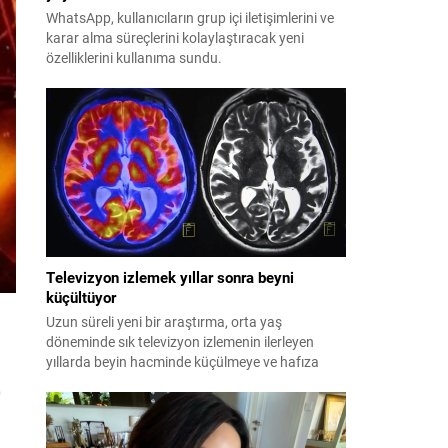
WhatsApp, kullanıcıların grup içi iletişimlerini ve
karar alma süreçlerini kolaylaştıracak yeni
özelliklerini kullanıma sundu.
Televizyon izlemek yıllar sonra beyni
küçültüyor
Uzun süreli yeni bir araştırma, orta yaş
i
döneminde sık televizyon izlemenin ilerleyen
yıllarda beyin hacminde küçülmeye ve hafıza
kaybına yol açtığını ortaya koydu.
0