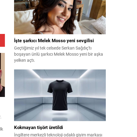
İşte şarkıcı Melek Mosso yeni sevgilisi
Geçtiğimiz yıl tek celsede Serkan Sağdıç'tı
boşayan ünlü şarkıcı Melek Mosso yeni bir aşka
yelken açtı.
.
Kokmayan tişört üretildi
lk
İngiltere merkezli teknoloji odaklı giyim markası