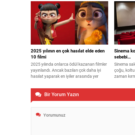
oyuncu kad
dahil oldu
Katıldı Öd
imzasını ta
Azra karakt
İzmir ve çe
yapımda,...
2025 yılının en çok hasılat elde eden
Sinema kol
10 filmi
sebebi…
2025 yılında onlarca ödül kazanan filmler
Sinema salo
yayınlandı. Ancak bazıları çok daha iyi
çoğu, koltu
hasılat yaparak en iyiler arasında yer
zaman kırm
almayı başardı.
sorgulamaz.
çok daha fa
Bir Yorum Yazın