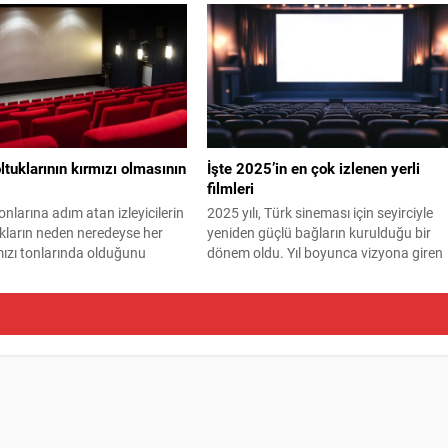
rosuna dört yeni isim daha
verdi. Kadroya dair ipuçlarını verdi.
. Kadroya Dört Yeni Oyuncu
üllü yönetmen Doğuş Algün
şıyan filmde Serenay Sarıkaya,
erini canlandıracak. Çekimleri
vresinde gerçekleştirilecek
tuklarının kırmızı olmasının
İşte 2025’in en çok izlenen yerli
filmleri
nlarına adım atan izleyicilerin
2025 yılı, Türk sineması için seyirciyle
kların neden neredeyse her
yeniden güçlü bağların kurulduğu bir
ızı tonlarında olduğunu
dönem oldu. Yıl boyunca vizyona giren
 Oysa bu tercih, estetikten
yerli yapımlar, artan salon ilgisiyle birlik
zlasını barındırıyor.
gişe listelerinde dikkat çekici başarılar
elde etti. İşte 2025’in en çok izlenen
filmleri…