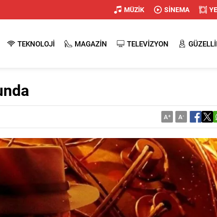
MÜZİK
SİNEMA
Y
TEKNOLOJİ
MAGAZİN
TELEVİZYON
GÜZELLİ
unda
A
+
A
-