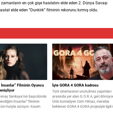
m zamanların en çok gişe hasılatını elde eden 2. Dünya Savaşı
sılat elde eden “Dunkirk” filminin rekorunu kırmış oldu.
 İnsanlar” Filminin Oyuncu
İşte GORA 4 GORA kadrosu
enişliyor
Türk sinemasının unutulmaz yapımları
enay Sarıkaya‘nın başrolünde
arasında yer alan G.O.R.A, geri dönüyor
“Sevdiğim İnsanlar” filminin
Ünlü komedyen Cem Yılmaz, merakla
ı tüm hızıyla sürüyor. Kasım
beklenen GORA 4 GORA projesiyle ilgili i
e çıkması planlanan yapımın
ciddi sinyali sosyal medya paylaşımıyla