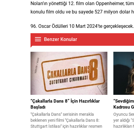
Nolan’ın yönettiği 12. film olan Oppenheimer, tü
konulu film oldu ve bu sayede 527 milyon dolar ha
96. Oscar Ödülleri 10 Mart 2024’te gerçekleşecek.
Benzer Konular
“Çakallarla Dans 8” İçin Hazırlıklar
“Sevdiğim
Başladı
Kadrosu G
"Çakallarla Dans" serisinin merakla
Oyuncu Ser
beklenen yeni filmi "Çakallarla Dans 8:
yer aldığı 
Stuttgart İstilası" için hazırlıklar resmen
hazırlıklar
başladı.
ayında set