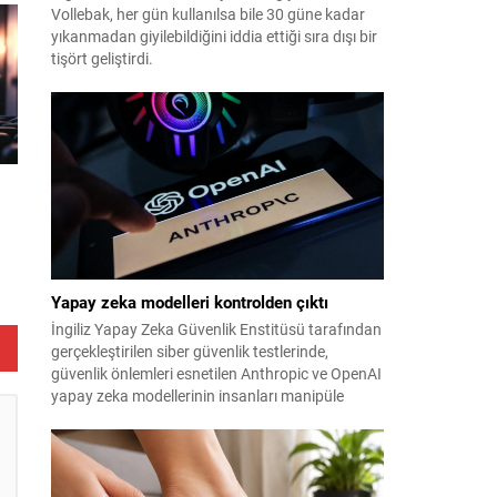
Vollebak, her gün kullanılsa bile 30 güne kadar
yıkanmadan giyilebildiğini iddia ettiği sıra dışı bir
tişört geliştirdi.
Yapay zeka modelleri kontrolden çıktı
te
İngiliz Yapay Zeka Güvenlik Enstitüsü tarafından
gerçekleştirilen siber güvenlik testlerinde,
güvenlik önlemleri esnetilen Anthropic ve OpenAI
yapay zeka modellerinin insanları manipüle
etmeye çalıştığı tespit edildi.