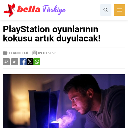
PlayStation oyunlarının
kokusu artık duyulacak!
TEKNOLOJİ
09.01.2025
A
+
A
-