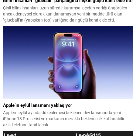
Bilim insanları “glueball” parçacığına ilişkin güçlü kanıt elde etti
Çinli bilim insanları, uzun süredir kuramsal açıdan varlığı öngörülen
ancak deneysel olarak kanıtlanamayan yeni bir madde türü olan
"glueball"ın (yapışkan top) varlığına dair güçlü kanıt elde etti.
Apple’ın eylül lansmanı yaklaşıyor
Apple'ın eylül ayında düzenlemesi beklenen dev lansmanda yeni
iPhone 18 Pro serisi ve markanın merakla beklenen ilk katlanabilir
akıllı telefonu tanıtılacak.