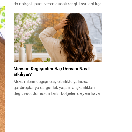
dair birçok ipucu veren dudak rengi, koyulaştıkça
bakın neler ortaya çıkıyor.
Mevsim Değişimleri Saç Derisini Nasıl
Etkiliyor?
Mevsimlerin değişmesiyle birlikte yalnızca
gardıroplar ya da günlük yaşam alışkanlıkları
değil, vücudumuzun farklı bölgeleri de yeni hava
koşullarına uyum sağlamaya çalışıyor. Ciltte
hissedilen kuruluk, nem dengesindeki değişimler
veya sıcaklık farklılıkları kadar saç ve saç derisi
de bu geçişlerden etkilenebiliyor. Özellikle
ilkbahar ve sonbahar dönemlerinde saç
dökülmesi, yağlanma ya da kuruluk...