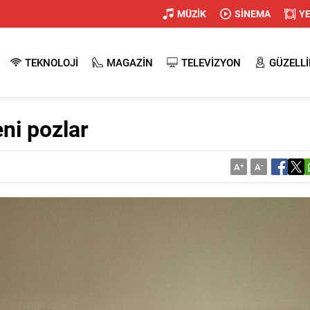
MÜZİK
SİNEMA
Y
TEKNOLOJİ
MAGAZİN
TELEVİZYON
GÜZELLİ
ni pozlar
A
+
A
-
Esra Bilgiç makyajı
2023’te dünyada en
Aleyna Tilki’den
nasıl yapılır?
çok dinlenen Türk
imaj
kadın sanatçılar