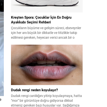
Kreşten Spora: Çocuklar İçin En Doğru
Ayakkabı Seçimi Rehberi
Çocukların büyüme ve gelişim süreci, ebeveynler
için her anı büyük bir dikkatle ve titizlikle takip
edilmesi gereken, heyecan verici ancak bir o
kadar da sorumluluk isteyen uzun soluklu bir
serüvendir. Bu süreçte çocukların
beslenmesinden uyku düzenine, eğitiminden
psikolojik gelişimine kadar pek çok detaya özen
gösterilirken, fiziksel gelişimin en temel yapı...
Dudak rengi neden koyulaşır?
Dudak rengi canlılığını yitirip koyulaşmaya, hatta
e
"mor" bir görüntüye doğru gidiyorsa dikkat
etmeniz gereken bazı hususlar var. Sağlığımıza