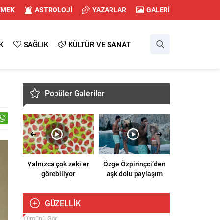
EMEK
ASTROLOJİ
YAZARLAR
GALERİ
K
SAĞLIK
KÜLTÜR VE SANAT
Popüler Galeriler
 yeni
Yalnızca çok zekiler
Özge Özpirinçci’den
Afra Saraçoğ
görebiliyor
aşk dolu paylaşım
New York p
GÜZELLİK
Tümünü Gör