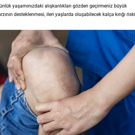
n günlük yaşamınızdaki alışkanlıkları gözden geçirmeniz büyük
zının desteklenmesi, ileri yaşlarda oluşabilecek kalça kırığı risk