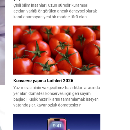
Çinli bilim insanları, uzun süredir kuramsal
açıdan varlığı öngörülen ancak deneysel olarak
kanıtlanamayan yeni bir madde türü olan
"glueball"ın (yapışkan top) varlığına dair güçlü
kanıt elde etti.
Konserve yapma tarihleri 2026
Yaz mevsiminin vazgeçilmez hazırlıkları arasında
yer alan domates konservesi için geri sayım
başladı. Kışlık hazırlıklarını tamamlamak isteyen
vatandaşlar, kavanozluk domateslerin
pazarlarda ve tarlalarda ne zaman tezgahlarda
olacağını araştırıyor. Peki 2026'da konserve
yapılacak domates ne zaman çıkacak? İşte en
uygun dönem...