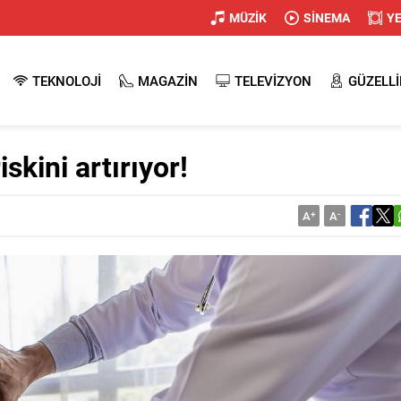
MÜZİK
SİNEMA
Y
TEKNOLOJİ
MAGAZİN
TELEVİZYON
GÜZELLİ
iskini artırıyor!
A
+
A
-