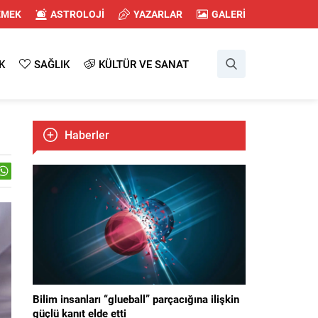
EMEK
ASTROLOJİ
YAZARLAR
GALERİ
K
SAĞLIK
KÜLTÜR VE SANAT
Haberler
Bilim insanları “glueball” parçacığına ilişkin
güçlü kanıt elde etti