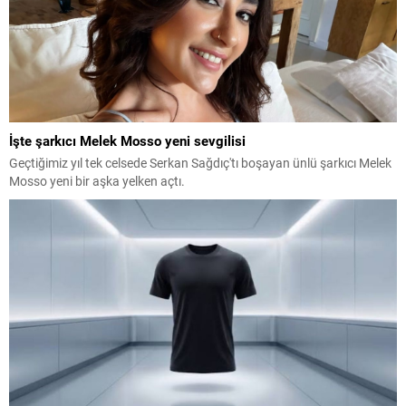
İşte şarkıcı Melek Mosso yeni sevgilisi
Geçtiğimiz yıl tek celsede Serkan Sağdıç'tı boşayan ünlü şarkıcı Melek
Mosso yeni bir aşka yelken açtı.