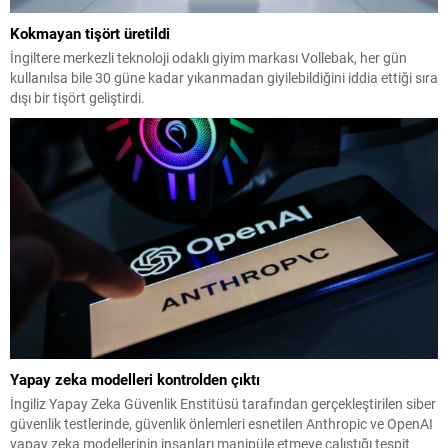
Kokmayan tişört üretildi
İngiltere merkezli teknoloji odaklı giyim markası Vollebak, her gün
kullanılsa bile 30 güne kadar yıkanmadan giyilebildiğini iddia ettiği sıra
dışı bir tişört geliştirdi.
Yapay zeka modelleri kontrolden çıktı
İngiliz Yapay Zeka Güvenlik Enstitüsü tarafından gerçekleştirilen siber
güvenlik testlerinde, güvenlik önlemleri esnetilen Anthropic ve OpenAI
yapay zeka modellerinin insanları manipüle etmeye çalıştığı tespit