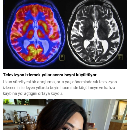
Televizyon izlemek yıllar sonra beyni küçültüyor
Uzun süreli yeni bir araştırma, orta yaş döneminde sık televizyon
izlemenin ilerleyen yıllarda beyin hacminde küçülmeye ve hafıza
kaybına yol açtığını ortaya koydu.