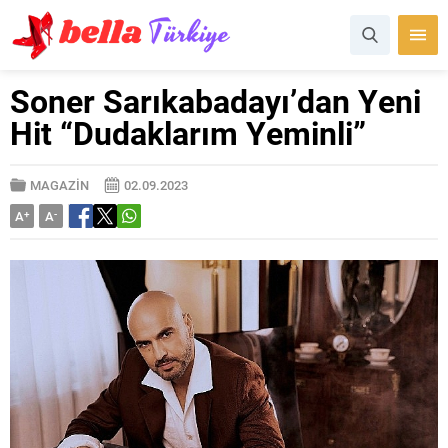
Soner Sarıkabadayı’dan Yeni
Hit “Dudaklarım Yeminli”
MAGAZİN
02.09.2023
A
+
A
-