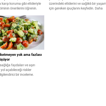
 karşı koruma gibi etkileriyle
üzerindeki etkilerini ve sağlıklı bir yaşa
iminin önerilerini öğrenin.
için gereken ipuçlarını keşfedin. Daha
 yaşam için kahvenizi nasıl
genç ve dinç kalmanın sırlarını öğrenin!
niz? Detaylar burada!
üketmeyen yok ama fazlası
üşüyor
sağlığa faydaları ve aşırı
yol açabileceği riskler
gilendirici bir inceleme.
de salatalığın yerini ve dikkat
reken noktaları keşfedin.