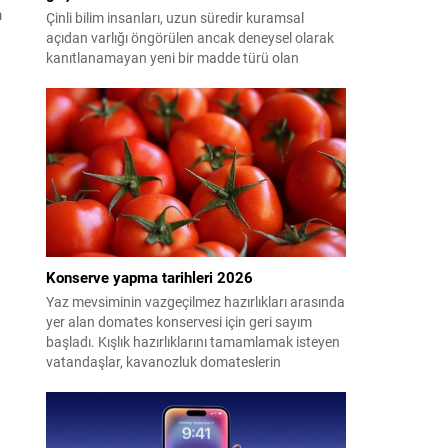
m
Çinli bilim insanları, uzun süredir kuramsal
açıdan varlığı öngörülen ancak deneysel olarak
kanıtlanamayan yeni bir madde türü olan
"glueball"ın (yapışkan top) varlığına dair güçlü
kanıt elde etti.
Konserve yapma tarihleri 2026
Yaz mevsiminin vazgeçilmez hazırlıkları arasında
yer alan domates konservesi için geri sayım
başladı. Kışlık hazırlıklarını tamamlamak isteyen
vatandaşlar, kavanozluk domateslerin
pazarlarda ve tarlalarda ne zaman tezgahlarda
olacağını araştırıyor. Peki 2026'da konserve
yapılacak domates ne zaman çıkacak? İşte en
uygun dönem...