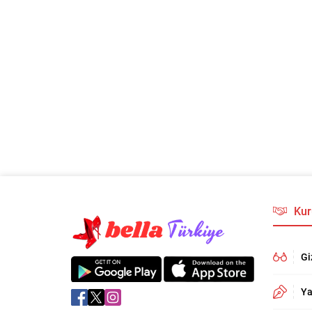
Kur
Gi
Ya