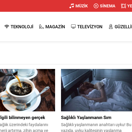
MÜZİK
SİNEMA
Y
TEKNOLOJİ
MAGAZİN
TELEVİZYON
GÜZELLİ
lgili bilinmeyen gerçek
Sağlıklı Yaşlanmanın Sırrı
ğlık üzerindeki faydalarını
Sağlıklı yaşlanmanın anahtarı uyku! Bu
nerji artırma, zihin açma ve
yazıda, uyku kalitesinin yaşlanma