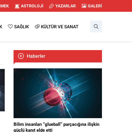
EMEK
ASTROLOJİ
YAZARLAR
GALERİ
K
SAĞLIK
KÜLTÜR VE SANAT
Haberler
Bilim insanları “glueball” parçacığına ilişkin
güçlü kanıt elde etti