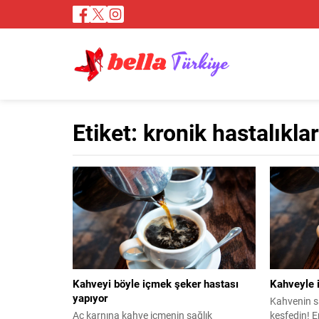
Etiket:
kronik hastalıklar
Kahveyi böyle içmek şeker hastası
Kahveyle i
yapıyor
Kahvenin sa
Aç karnına kahve içmenin sağlık
keşfedin! E