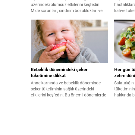
üzerindeki olumsuz etkilerini keşfedin.
hastalıklara
Mide sorunları, sindirim bozuklukları ve
kahve tüket
diğer olumsuz etkiler hakkında bilgi alın.
Sağlıklı bir
Sağlığınızı korumak için kahve tüketim
tüketmelisi
alışkanlıklarınızı gözden geçirin.
Bebeklik dönemindeki şeker
Her gün t
tüketimine dikkat
zehre dön
Anne karnında ve bebeklik döneminde
Salatalığın 
şeker tüketiminin sağlık üzerindeki
tüketiminin 
etkilerini keşfedin. Bu önemli dönemlerde
hakkında bil
şekerin, bebeklerin gelişimi ve sağlığı
Beslenmeniz
üzerindeki olumsuz etkilerine dair bilgilere
edilmesi ge
ulaşın.