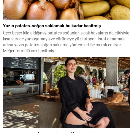
Yazın patates-soğan saklamak bu kadar basitmiş
Üçer beşer kilo aldığımız patates soğanlar, sıcak havaların da etkisiyle
kısa sürede yumuşamaya ve çürümeye yüz tutuyor. İsraf olmaması
adına yazın patates-soğan saklama yöntemleri ise merak ediliyor.
Meğer formülü çok basitmiş...