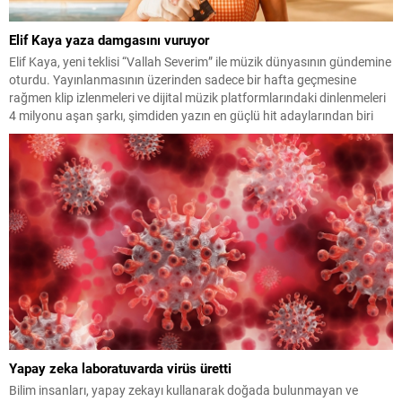
Elif Kaya yaza damgasını vuruyor
Elif Kaya, yeni teklisi “Vallah Severim” ile müzik dünyasının gündemine
oturdu. Yayınlanmasının üzerinden sadece bir hafta geçmesine
rağmen klip izlenmeleri ve dijital müzik platformlarındaki dinlenmeleri
4 milyonu aşan şarkı, şimdiden yazın en güçlü hit adaylarından biri
olarak gösteriliyor. Enerjik altyapısı, hareketli ritmi ve ilk dinleyişte
akıllara kazınan nakaratıyla dikkat çeken...
Yapay zeka laboratuvarda virüs üretti
Bilim insanları, yapay zekayı kullanarak doğada bulunmayan ve