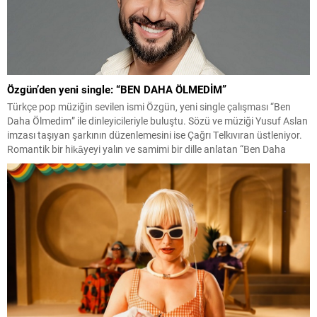
Özgün’den yeni single: “BEN DAHA ÖLMEDİM”
Türkçe pop müziğin sevilen ismi Özgün, yeni single çalışması “Ben
Daha Ölmedim” ile dinleyicileriyle buluştu. Sözü ve müziği Yusuf Aslan
imzası taşıyan şarkının düzenlemesini ise Çağrı Telkıvıran üstleniyor.
Romantik bir hikâyeyi yalın ve samimi bir dille anlatan “Ben Daha
Ölmedim”, beklemekten vazgeçmeyen ve sevgisini her şeye rağmen
içinde yaşatmaya devam...