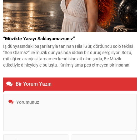
“Müzikte Yarayı Saklayamazsınız”
İş dünyasındaki başarılarıyla tanınan Hilal Gür, dördüncü solo teklisi
“Son Olamaz” ile müzik dünyasında iddialı bir duruş sergiliyor. Sözü,
müziği ve aranjesi tamamen kendisine ait olan şarkı, Be Müzik
etiketiyle dinleyiciyle buluştu. Kırılmış ama pes etmeyen bir insanın
itirazını anlatan şarkının klibi de en az sözleri kadar konuşulacak
türden. Yönetmen...
Bir Yorum Yazın