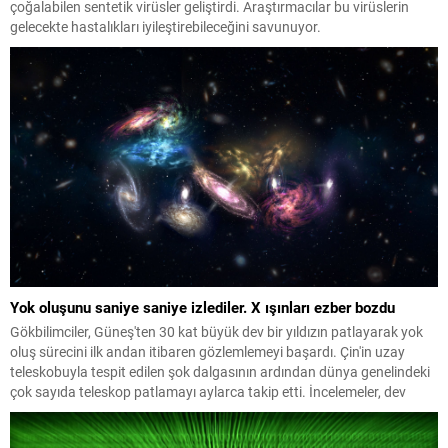
çoğalabilen sentetik virüsler geliştirdi. Araştırmacılar bu virüslerin
gelecekte hastalıkları iyileştirebileceğini savunuyor.
Yok oluşunu saniye saniye izlediler. X ışınları ezber bozdu
Gökbilimciler, Güneş'ten 30 kat büyük dev bir yıldızın patlayarak yok
oluş sürecini ilk andan itibaren gözlemlemeyi başardı. Çin'in uzay
teleskobuyla tespit edilen şok dalgasının ardından dünya genelindeki
çok sayıda teleskop patlamayı aylarca takip etti. İncelemeler, dev
yıldızların daha önce bilinmeyen yollarla da patlayabildiğini ortaya
koydu.