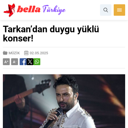
Tarkan’dan duygu yüklü
konser!
MÜZİK
02.05.2025
A
+
A
-