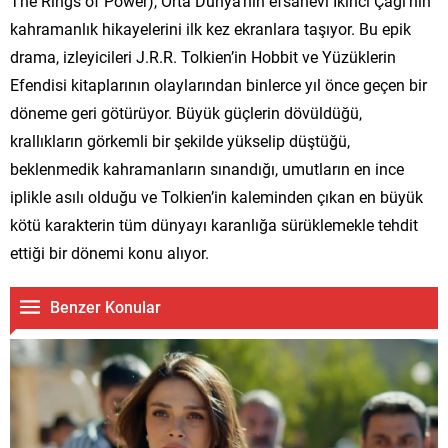
The Rings of Power), Orta Dünya’nın efsanevi İkinci Çağı’nın
kahramanlık hikayelerini ilk kez ekranlara taşıyor. Bu epik
drama, izleyicileri J.R.R. Tolkien’in Hobbit ve Yüzüklerin
Efendisi kitaplarının olaylarından binlerce yıl önce geçen bir
döneme geri götürüyor. Büyük güçlerin dövüldüğü,
krallıkların görkemli bir şekilde yükselip düştüğü,
beklenmedik kahramanların sınandığı, umutların en ince
iplikle asılı olduğu ve Tolkien’in kaleminden çıkan en büyük
kötü karakterin tüm dünyayı karanlığa sürüklemekle tehdit
ettiği bir dönemi konu alıyor.
Benzer Konular