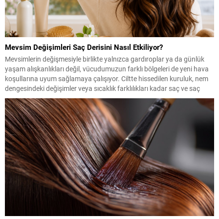
Mevsim Değişimleri Saç Derisini Nasıl Etkiliyor?
Mevsimlerin değişmesiyle birlikte yalnızca gardıroplar ya da günlük
yaşam alışkanlıkları değil, vücudumuzun farklı bölgeleri de yeni hava
koşullarına uyum sağlamaya çalışıyor. Ciltte hissedilen kuruluk, nem
dengesindeki değişimler veya sıcaklık farklılıkları kadar saç ve saç
derisi de bu geçişlerden etkilenebiliyor. Özellikle ilkbahar ve sonbahar
dönemlerinde saç dökülmesi, yağlanma ya da kuruluk...