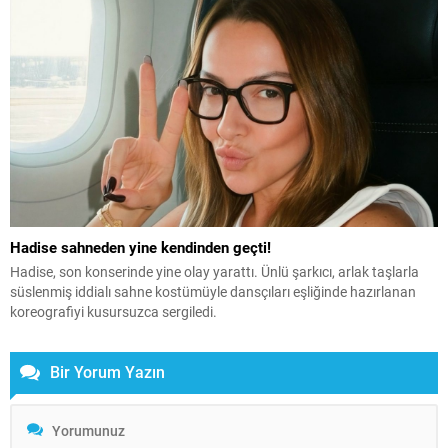
Hadise sahneden yine kendinden geçti!
Hadise, son konserinde yine olay yarattı. Ünlü şarkıcı, arlak taşlarla
süslenmiş iddialı sahne kostümüyle dansçıları eşliğinde hazırlanan
koreografiyi kusursuzca sergiledi.
Bir Yorum Yazın