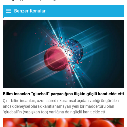
Benzer Konular
Bilim insanları “glueball” parçacığına ilişkin güçlü kanıt elde etti
Çinli bilim insanları, uzun süredir kuramsal açıdan varlığı öngörülen
ancak deneysel olarak kanıtlanamayan yeni bir madde türü olan
"glueball"ın (yapışkan top) varlığına dair güçlü kanıt elde etti.