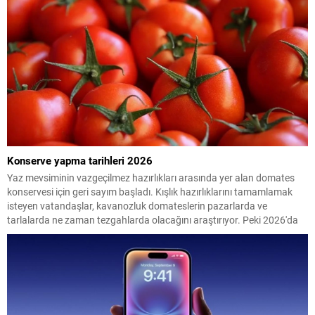
Konserve yapma tarihleri 2026
Yaz mevsiminin vazgeçilmez hazırlıkları arasında yer alan domates
konservesi için geri sayım başladı. Kışlık hazırlıklarını tamamlamak
isteyen vatandaşlar, kavanozluk domateslerin pazarlarda ve
tarlalarda ne zaman tezgahlarda olacağını araştırıyor. Peki 2026'da
konserve yapılacak domates ne zaman çıkacak? İşte en uygun
dönem...