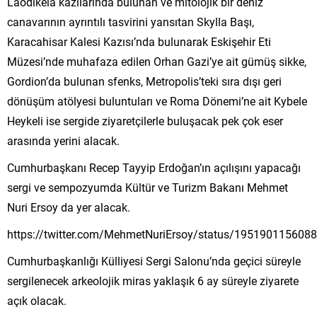
Laodikeia kazılarında bulunan ve mitolojik bir deniz
canavarının ayrıntılı tasvirini yansıtan Skylla Başı,
Karacahisar Kalesi Kazısı’nda bulunarak Eskişehir Eti
Müzesi’nde muhafaza edilen Orhan Gazi’ye ait gümüş sikke,
Gordion’da bulunan sfenks, Metropolis’teki sıra dışı geri
dönüşüm atölyesi buluntuları ve Roma Dönemi’ne ait Kybele
Heykeli ise sergide ziyaretçilerle buluşacak pek çok eser
arasında yerini alacak.
Cumhurbaşkanı Recep Tayyip Erdoğan’ın açılışını yapacağı
sergi ve sempozyumda Kültür ve Turizm Bakanı Mehmet
Nuri Ersoy da yer alacak.
https://twitter.com/MehmetNuriErsoy/status/195190115608
Cumhurbaşkanlığı Külliyesi Sergi Salonu’nda geçici süreyle
sergilenecek arkeolojik miras yaklaşık 6 ay süreyle ziyarete
açık olacak.