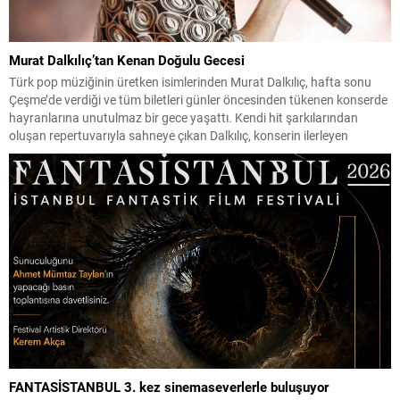
Murat Dalkılıç’tan Kenan Doğulu Gecesi
Türk pop müziğinin üretken isimlerinden Murat Dalkılıç, hafta sonu
Çeşme’de verdiği ve tüm biletleri günler öncesinden tükenen konserde
hayranlarına unutulmaz bir gece yaşattı. Kendi hit şarkılarından
oluşan repertuvarıyla sahneye çıkan Dalkılıç, konserin ilerleyen
dakikalarında Kenan Doğulu’nun sevilen şarkılarına da yer verdi.
Sanatçının bu sürpriz performansı izleyicilerden büyük alkış alırken,
konserden...
FANTASİSTANBUL 3. kez sinemaseverlerle buluşuyor