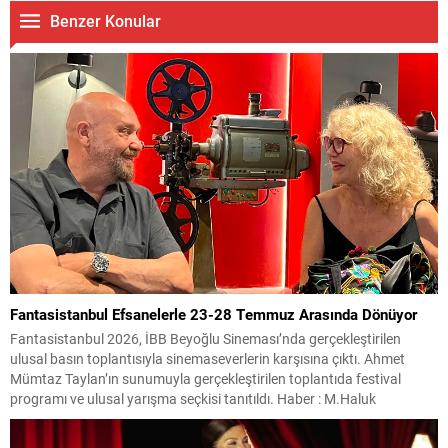
Benzer Konular
Fantasistanbul Efsanelerle 23-28 Temmuz Arasında Dönüyor
Fantasistanbul 2026, İBB Beyoğlu Sineması’nda gerçekleştirilen
ulusal basın toplantısıyla sinemaseverlerin karşısına çıktı. Ahmet
Mümtaz Taylan’ın sunumuyla gerçekleştirilen toplantıda festival
programı ve ulusal yarışma seçkisi tanıtıldı. Haber : M.Haluk
Yalçınkaya Festival, 23-28 Temmuz tarihleri arasında Beyoğlu
Sineması ve Cinemajestic’te düzenlenecek gösterimlerle izleyicilerle