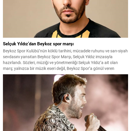
Selçuk Yıldız’dan Beykoz spor marşı
Beykoz Spor Kulübü’nün köklü tarihini, mücadele ruhunu ve sarı-siyah
sevdasını yansıtan Beykoz Spor Marşı, Selçuk Yıldız imzasıyla
hazırlandı. Sözleri, müziği ve yönetmenliği Selçuk Yıldız’a ait olan
marş; yalnızca bir müzik eseri değil, Beykoz Spor’a gönül veren
herkesin ortak duygularını buluşturan güçlü bir aidiyet çağrısı niteliği
taşıyor. Tribünlerde coşkuyla söylenmesi, futbolculara...