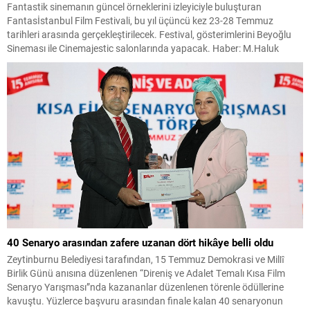
Fantastik sinemanın güncel örneklerini izleyiciyle buluşturan
Fantasİstanbul Film Festivali, bu yıl üçüncü kez 23-28 Temmuz
tarihleri arasında gerçekleştirilecek. Festival, gösterimlerini Beyoğlu
Sineması ile Cinemajestic salonlarında yapacak. Haber: M.Haluk
YALÇINKAYA Festivalin açılış günü olan 23 Temmuz Çarşamba,
Beyoğlu Sineması’nda saat 13.00’te düzenlenecek ikramın ardından,
saat 14.00’te Ahmet Mümtaz Taylan’ın sunumuyla ulusal...
40 Senaryo arasından zafere uzanan dört hikâye belli oldu
Zeytinburnu Belediyesi tarafından, 15 Temmuz Demokrasi ve Millî
Birlik Günü anısına düzenlenen “Direniş ve Adalet Temalı Kısa Film
Senaryo Yarışması”nda kazananlar düzenlenen törenle ödüllerine
kavuştu. Yüzlerce başvuru arasından finale kalan 40 senaryonun