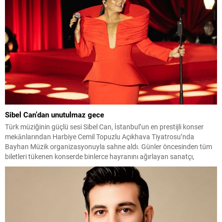
buluşacak. İBB Beyoğlu Sineması’nda bugün gerçekleştirilen basın
toplantısında Fantasistanbul...
Sibel Can’dan unutulmaz gece
Türk müziğinin güçlü sesi Sibel Can, İstanbul’un en prestijli konser
mekânlarından Harbiye Cemil Topuzlu Açıkhava Tiyatrosu’nda
Bayhan Müzik organizasyonuyla sahne aldı. Günler öncesinden tüm
biletleri tükenen konserde binlerce hayranını ağırlayan sanatçı,
yaklaşık üç saat süren performansıyla büyük beğeni topladı. Müzikal
performansının yanı sıra sahne şıklığıyla da dikkat çeken Sibel Can,...