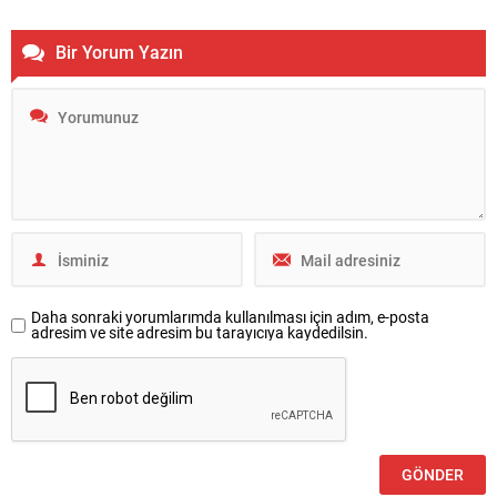
yarıştığı organizasyon, edebiyatı, sinemayı ve toplumsal hafızayı aynı
sahnede buluşturdu. Haber: M.Haluk Yalçınkaya Zeytinburnu 15
Bir Yorum Yazın
Temmuz Meydanı’nda gerçekleştirilen...
Daha sonraki yorumlarımda kullanılması için adım, e-posta
adresim ve site adresim bu tarayıcıya kaydedilsin.