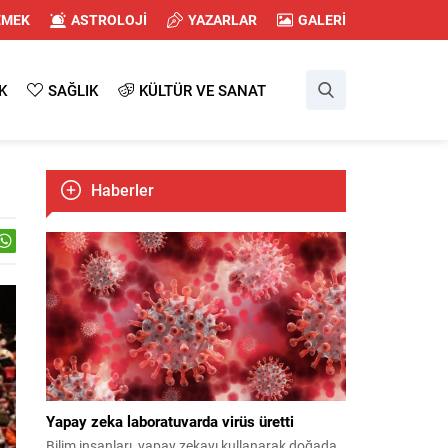
EMEK
ASTROLOJİ
YAZARLAR
GALERİ
K
SAĞLIK
KÜLTÜR VE SANAT
Haberler
Yapay zeka laboratuvarda virüs üretti
Bilim insanları, yapay zekayı kullanarak doğada