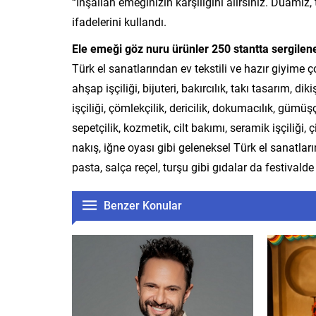
“İnşallah emeğinizin karşılığını alırsınız. Duamız,
ifadelerini kullandı.
Ele emeği göz nuru ürünler 250 stantta sergile
Türk el sanatlarından ev tekstili ve hazır giyime ç
ahşap işçiliği, bijuteri, bakırcılık, takı tasarım, di
işçiliği, çömlekçilik, dericilik, dokumacılık, güm
sepetçilik, kozmetik, cilt bakımı, seramik işçiliği, 
nakış, iğne oyası gibi geleneksel Türk el sanatlar
pasta, salça reçel, turşu gibi gıdalar da festivald
Benzer Konular