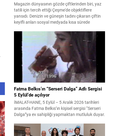
Magazin dünyasının gözde çiftlerinden biri, yaz
tatili için tercih ettiği Çeşme'de objektiflere
yansıdı. Denizin ve güneşin tadını çıkaran çiftin
keyifli anları sosyal medyada kısa sürede
gündem oldu.
,
Fatma Belkıs’ın “Serseri Dalga” Adlı Sergisi
5 Eylül’de açılıyor
İMALAT-HANE, 5 Eylül – 5 Aralık 2026 tarihleri
arasında Fatma Belkıs’ın kişisel sergisi “Serseri
Dalga”ya ev sahipliği yapmaktan mutluluk duyar.
Adını okyanuslarda nadiren görülen,
öngörülemez ve çoğu zaman ölümcül olabilen
serseri dalgalardan alan sergi, dostluğu, mizahı