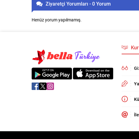
Ziyaretçi Yorumları - 0 Yorum
Henüz yorum yapılmamış.
Kur
Gi
Ya
Kü
İl