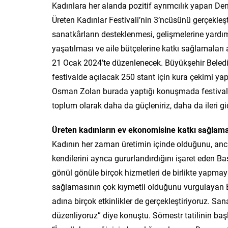
Kadınlara her alanda pozitif ayrımcılık yapan Den
Üreten Kadınlar Festivali’nin 3’ncüsünü gerçekleşt
sanatkârların desteklenmesi, gelişmelerine yard
yaşatılması ve aile bütçelerine katkı sağlamaları
21 Ocak 2024’te düzenlenecek. Büyükşehir Beledi
festivalde açılacak 250 stant için kura çekimi ya
Osman Zolan burada yaptığı konuşmada festivale y
toplum olarak daha da güçleniriz, daha da ileri gi
Üreten kadınların ev ekonomisine katkı sağlamal
Kadının her zaman üretimin içinde olduğunu, ancak
kendilerini ayrıca gururlandırdığını işaret eden B
gönül gönüle birçok hizmetleri de birlikte yapma
sağlamasının çok kıymetli olduğunu vurgulayan 
adına birçok etkinlikler de gerçekleştiriyoruz. San
düzenliyoruz” diye konuştu. Sömestr tatilinin ba