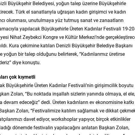
izli Büyükşehir Belediyesi, yoğun talep üzerine Büyükşehirle
irecek. Türk el sanatlarıyla uğraşan kadın girişimci ve kadın
ımcı olunması, unutulmaya yüz tutmuş sanat ve zanaatların
 amacıyla yapılacak Büyükşehirle Üreten Kadınlar Festivali 19-20
yesi Nihat Zeybekci Kongre ve Kültür Merkezi’nde gerçekleştirec
pıldı. Kura çekimine katılan Denizli Büyükşehir Belediye Başkanı
oğun bir talep olduğunu belirterek, “Kadınlarımız üretirse
deriz” diye konuştu.
arı çok kıymetli
 Büyükşehirle Üreten Kadınlar Festivali’nin girişimcilik boyutu 
aşkan Zolan, “Bu noktada inşallah sizlerin yanında olmaya, el ele,
ya devam edeceğiz” dedi. Üreten kadınların ev ekonomisine katkı
Başkan Zolan, “Festivalimize katılım sağlamak ve dikkat çekme
atçılarımızı davet ediyor, workshoplar yapıyor, birçok etkinlikler
şladığı dönemde festivalin yapılacağını anlatan Başkan Zolan,