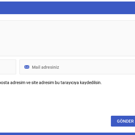
Müzik etiketiyle dinleyiciyle buluştu.
Kırılmış ama pes etmeyen bir insanın
itirazını anlatan şarkının klibi de en az
sözleri kadar konuşulacak türden.
Yönetmen...
osta adresim ve site adresim bu tarayıcıya kaydedilsin.