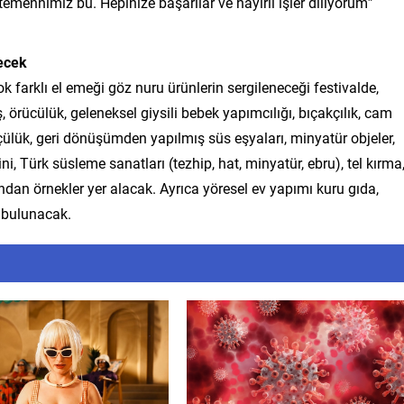
 temennimiz bu. Hepinize başarılar ve hayırlı işler diliyorum”
necek
ok farklı el emeği göz nuru ürünlerin sergileneceği festivalde,
kiş, örücülük, geleneksel giysili bebek yapımcılığı, bıçakçılık, cam
üşçülük, geri dönüşümden yapılmış süs eşyaları, minyatür objeler,
çini, Türk süsleme sanatları (tezhip, hat, minyatür, ebru), tel kırma
ından örnekler yer alacak. Ayrıca yöresel ev yapımı kuru gıda,
e bulunacak.