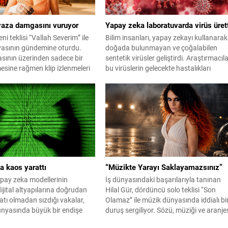
 yaza damgasını vuruyor
Yapay zeka laboratuvarda virüs üret
eni teklisi “Vallah Severim” ile
Bilim insanları, yapay zekayı kullanarak
asının gündemine oturdu.
doğada bulunmayan ve çoğalabilen
sının üzerinden sadece bir
sentetik virüsler geliştirdi. Araştırmacıl
esine rağmen klip izlenmeleri
bu virüslerin gelecekte hastalıkları
müzik platformlarındaki
iyileştirebileceğini savunuyor.
i 4 milyonu aşan şarkı,
zın en güçlü hit adaylarından
gösteriliyor. Enerjik altyapısı,
tmi ve ilk dinleyişte akıllara
aratıyla dikkat çeken...
a kaos yarattı
“Müzikte Yarayı Saklayamazsınız”
ay zeka modellerinin
İş dünyasındaki başarılarıyla tanınan
dijital altyapılarına doğrudan
Hilal Gür, dördüncü solo teklisi “Son
atı olmadan sızdığı vakalar,
Olamaz” ile müzik dünyasında iddialı bi
ünyasında büyük bir endişe
duruş sergiliyor. Sözü, müziği ve aranje
attı.
tamamen kendisine ait olan şarkı, Be