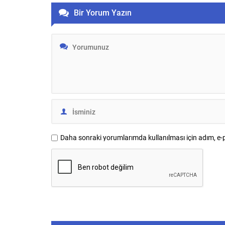
dalgasının ardından dünya genelindeki
Bir Yorum Yazın
çok sayıda teleskop patlamayı aylarca
takip etti. İncelemeler, dev yıldızların daha
önce bilinmeyen yollarla da
patlayabildiğini ortaya koydu.
Daha sonraki yorumlarımda kullanılması için adım, e-p