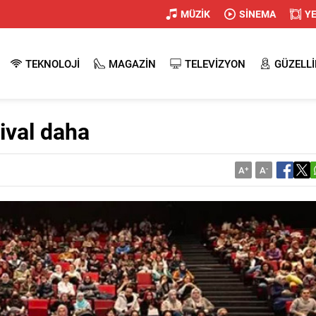
MÜZİK
SİNEMA
Y
TEKNOLOJİ
MAGAZİN
TELEVİZYON
GÜZELLİ
tival daha
A
+
A
-