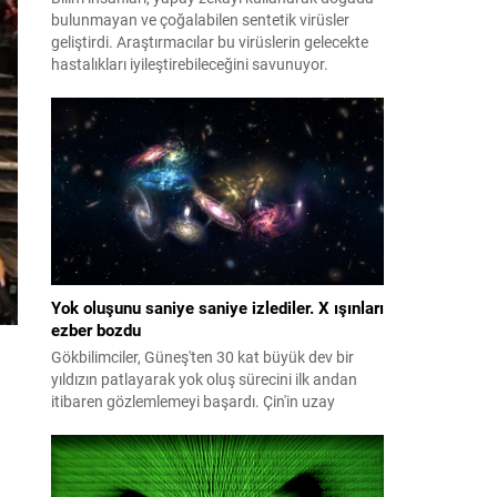
bulunmayan ve çoğalabilen sentetik virüsler
geliştirdi. Araştırmacılar bu virüslerin gelecekte
hastalıkları iyileştirebileceğini savunuyor.
Yok oluşunu saniye saniye izlediler. X ışınları
ezber bozdu
Gökbilimciler, Güneş'ten 30 kat büyük dev bir
yıldızın patlayarak yok oluş sürecini ilk andan
itibaren gözlemlemeyi başardı. Çin'in uzay
teleskobuyla tespit edilen şok dalgasının
ardından dünya genelindeki çok sayıda teleskop
patlamayı aylarca takip etti. İncelemeler, dev
yıldızların daha önce bilinmeyen yollarla da