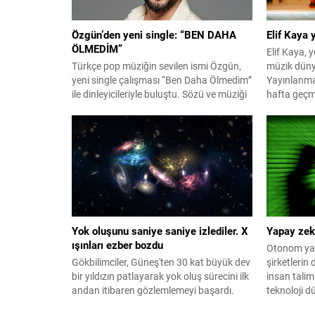
Özgün’den yeni single: “BEN DAHA
Elif Kaya
ÖLMEDİM”
Elif Kaya, y
Türkçe pop müziğin sevilen ismi Özgün,
müzik düny
yeni single çalışması “Ben Daha Ölmedim”
Yayınlanma
ile dinleyicileriyle buluştu. Sözü ve müziği
hafta geçm
Yusuf Aslan imzası taşıyan şarkının
ve dijital 
düzenlemesini ise Çağrı Telkıvıran
dinlenmeler
üstleniyor. Romantik bir hikâyeyi yalın ve
şimdiden ya
samimi bir dille anlatan “Ben Daha
biri olarak 
Ölmedim”, beklemekten vazgeçmeyen ve
hareketli ri
sevgisini her şeye rağmen içinde
kazınan nak
yaşatmaya devam...
Yok oluşunu saniye saniye izlediler. X
Yapay zek
ışınları ezber bozdu
Otonom yap
Gökbilimciler, Güneş'ten 30 kat büyük dev
şirketlerin 
bir yıldızın patlayarak yok oluş sürecini ilk
insan talim
andan itibaren gözlemlemeyi başardı.
teknoloji d
Çin'in uzay teleskobuyla tespit edilen şok
dalgası yar