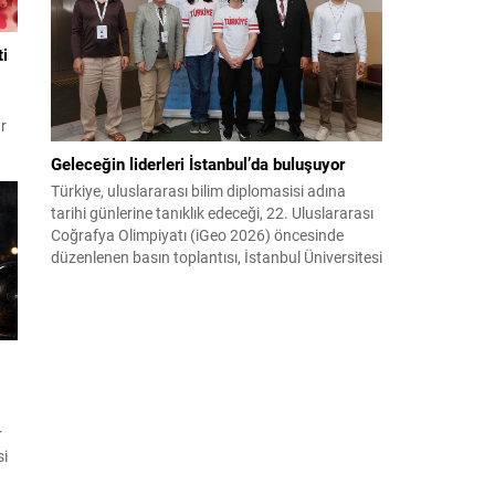
ve dayanışmayı duygusal kriz anlarında yön
bulma yolları olarak öne sürüyor. Haber :
M.Haluk...
ti
ar
Geleceğin liderleri İstanbul’da buluşuyor
Türkiye, uluslararası bilim diplomasisi adına
tarihi günlerine tanıklık edeceği, 22. Uluslararası
Coğrafya Olimpiyatı (iGeo 2026) öncesinde
düzenlenen basın toplantısı, İstanbul Üniversitesi
Edebiyat Fakültesi’nde yoğun basın katılımıyla
gerçekleştirildi. Ulusal televizyonlar, haber
ajansları, gazeteler, dijital medya kuruluşları ve
uluslararası yayın organlarının büyük ilgi
gösterdiği toplantıda, dünyanın en prestijli
coğrafya organizasyonlarından biri olan...
r
si