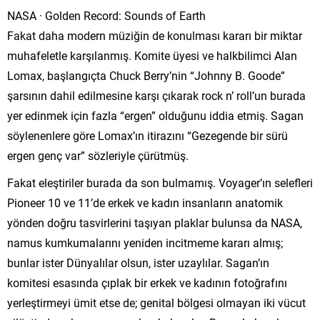
NASA · Golden Record: Sounds of Earth
Fakat daha modern müziğin de konulması kararı bir miktar
muhafeletle karşılanmış. Komite üyesi ve halkbilimci Alan
Lomax, başlangıçta Chuck Berry’nin “Johnny B. Goode”
şarsının dahil edilmesine karşı çıkarak rock n’ roll’un burada
yer edinmek için fazla “ergen” olduğunu iddia etmiş. Sagan
söylenenlere göre Lomax’ın itirazını “Gezegende bir sürü
ergen genç var” sözleriyle çürütmüş.
Fakat eleştiriler burada da son bulmamış. Voyager’ın selefleri
Pioneer 10 ve 11’de erkek ve kadın insanların anatomik
yönden doğru tasvirlerini taşıyan plaklar bulunsa da NASA,
namus kumkumalarını yeniden incitmeme kararı almış;
bunlar ister Dünyalılar olsun, ister uzaylılar. Sagan’ın
komitesi esasında çıplak bir erkek ve kadının fotoğrafını
yerleştirmeyi ümit etse de; genital bölgesi olmayan iki vücut