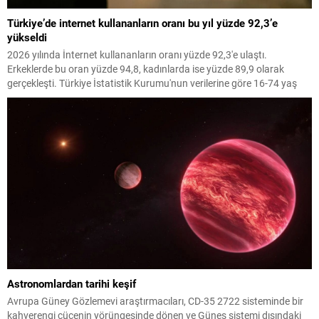
Türkiye’de internet kullananların oranı bu yıl yüzde 92,3’e
yükseldi
2026 yılında İnternet kullananların oranı yüzde 92,3'e ulaştı.
Erkeklerde bu oran yüzde 94,8, kadınlarda ise yüzde 89,9 olarak
gerçekleşti. Türkiye İstatistik Kurumu'nun verilerine göre 16-74 yaş
aralığındaki bireyler arasında İnternet kullanımı artış gösterdi.
Astronomlardan tarihi keşif
Avrupa Güney Gözlemevi araştırmacıları, CD-35 2722 sisteminde bir
kahverengi cücenin yörüngesinde dönen ve Güneş sistemi dışındaki