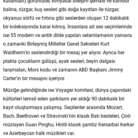
kullanılan) görüntüde, kimyasal bileşim şeması ve kambur
balina, rüzgar, kuş sesleri gibi doğa kayıtları ile rüzgar,
okyanus sörfü ve fırtına gibi seslerden oluşan 12 dakikalık
bir koleksiyonda karar kılmış. İnsanlara ait ses seçimlerinde
ise 55 modern ve antik dilde yapılan selamlamanın yanısıra
o zamanki Birleşmiş Milletler Genel Sekreteri Kurt
Waldheim’in seslendirdiği bir mesaj yer alıyor. Ayrıca her
plakta çocukların gülüşü, ayak sesleri, beyin dalgası
taramaları, Mors kodu ve zamanın ABD Başkanı Jimmy
Carter’ın bir mesajını içeriyor.
Müziğe gelindiğinde ise Voyager komitesi, dünya çapındaki
kültürleri temsil eden şarkıların yer aldığı 90 dakikalık bir
kayıt oluşturmaya çalışmış. Seçilenler arasında Mozart,
Bach, Beethoven ve Stravinski’nin klasik Batı besteleri, Çinli
müzisyen Guan Pinghu, Hintli klasik şantöz Kersarbai Kerkar
ve Azerbeycan halk müzikleri var.