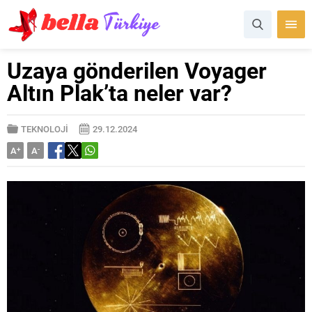
Uzaya gönderilen Voyager
Altın Plak’ta neler var?
TEKNOLOJİ
29.12.2024
A
+
A
-