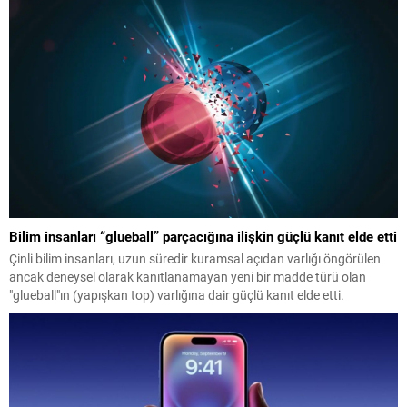
Bilim insanları “glueball” parçacığına ilişkin güçlü kanıt elde etti
Çinli bilim insanları, uzun süredir kuramsal açıdan varlığı öngörülen
ancak deneysel olarak kanıtlanamayan yeni bir madde türü olan
"glueball"ın (yapışkan top) varlığına dair güçlü kanıt elde etti.