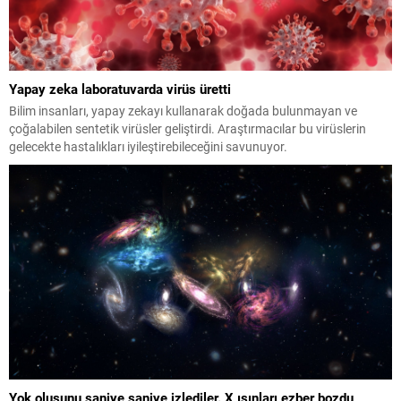
Yapay zeka laboratuvarda virüs üretti
Bilim insanları, yapay zekayı kullanarak doğada bulunmayan ve
çoğalabilen sentetik virüsler geliştirdi. Araştırmacılar bu virüslerin
gelecekte hastalıkları iyileştirebileceğini savunuyor.
Yok oluşunu saniye saniye izlediler. X ışınları ezber bozdu