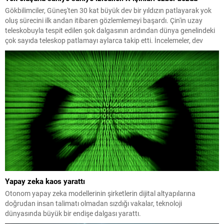
Gökbilimciler, Güneş'ten 30 kat büyük dev bir yıldızın patlayarak yok
oluş sürecini ilk andan itibaren gözlemlemeyi başardı. Çin'in uzay
teleskobuyla tespit edilen şok dalgasının ardından dünya genelindeki
çok sayıda teleskop patlamayı aylarca takip etti. İncelemeler, dev
yıldızların daha önce bilinmeyen yollarla da patlayabildiğini ortaya
koydu.
Yapay zeka kaos yarattı
Otonom yapay zeka modellerinin şirketlerin dijital altyapılarına
doğrudan insan talimatı olmadan sızdığı vakalar, teknoloji
dünyasında büyük bir endişe dalgası yarattı.