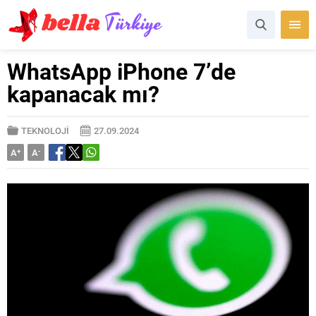
WhatsApp iPhone 7’de
kapanacak mı?
TEKNOLOJİ
27.09.2024
A
+
A
-