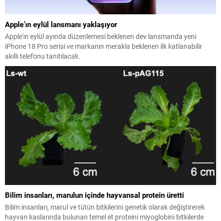
Apple’ın eylül lansmanı yaklaşıyor
Apple'ın eylül ayında düzenlemesi beklenen dev lansmanda yeni
iPhone 18 Pro serisi ve markanın merakla beklenen ilk katlanabilir
akıllı telefonu tanıtılacak.
Bilim insanları, marulun içinde hayvansal protein üretti
Bilim insanları, marul ve tütün bitkilerini genetik olarak değiştirerek
hayvan kaslarında bulunan temel et proteini miyoglobini bitkilerde