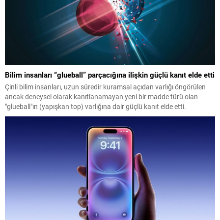
Bilim insanları “glueball” parçacığına ilişkin güçlü kanıt elde etti
Çinli bilim insanları, uzun süredir kuramsal açıdan varlığı öngörülen
ancak deneysel olarak kanıtlanamayan yeni bir madde türü olan
"glueball"ın (yapışkan top) varlığına dair güçlü kanıt elde etti.