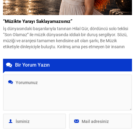
“Müzikte Yarayı Saklayamazsınız”
İş dünyasındaki başarılarıyla tanınan Hilal Gür, dördüncü solo teklisi
“Son Olamaz” ile müzik dünyasında iddialı bir duruş sergiliyor. Sözü,
müziği ve aranjesi tamamen kendisine ait olan şarkı, Be Müzik
etiketiyle dinleyiciyle buluştu. Kırılmış ama pes etmeyen bir insanın
itirazını anlatan şarkının klibi de en az sözleri kadar konuşulacak
türden. Yönetmen...
Bir Yorum Yazın