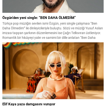
Özgün’den yeni single: “BEN DAHA ÖLMEDİM”
Türkçe pop müziğin sevilen ismi Özgün, yeni single çalışması “Ben
Daha Ölmedim” ile dinleyicileriyle buluştu. Sözü ve müziği Yusuf Aslan
imzası taşıyan şarkının düzenlemesini ise Çağrı Telkıvıran üstleniyor.
Romantik bir hikâyeyi yalın ve samimi bir dille anlatan “Ben Daha
Ölmedim”, beklemekten vazgeçmeyen ve sevgisini her şeye rağmen
içinde yaşatmaya devam...
Elif Kaya yaza damgasını vuruyor