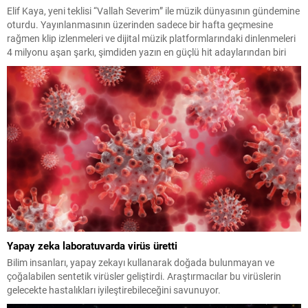
Elif Kaya, yeni teklisi “Vallah Severim” ile müzik dünyasının gündemine
oturdu. Yayınlanmasının üzerinden sadece bir hafta geçmesine
rağmen klip izlenmeleri ve dijital müzik platformlarındaki dinlenmeleri
4 milyonu aşan şarkı, şimdiden yazın en güçlü hit adaylarından biri
olarak gösteriliyor. Enerjik altyapısı, hareketli ritmi ve ilk dinleyişte
akıllara kazınan nakaratıyla dikkat çeken...
Yapay zeka laboratuvarda virüs üretti
Bilim insanları, yapay zekayı kullanarak doğada bulunmayan ve
çoğalabilen sentetik virüsler geliştirdi. Araştırmacılar bu virüslerin
gelecekte hastalıkları iyileştirebileceğini savunuyor.