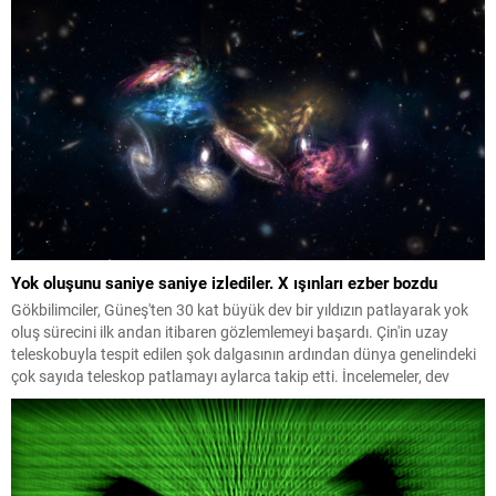
Yok oluşunu saniye saniye izlediler. X ışınları ezber bozdu
Gökbilimciler, Güneş'ten 30 kat büyük dev bir yıldızın patlayarak yok
oluş sürecini ilk andan itibaren gözlemlemeyi başardı. Çin'in uzay
teleskobuyla tespit edilen şok dalgasının ardından dünya genelindeki
çok sayıda teleskop patlamayı aylarca takip etti. İncelemeler, dev
yıldızların daha önce bilinmeyen yollarla da patlayabildiğini ortaya
koydu.