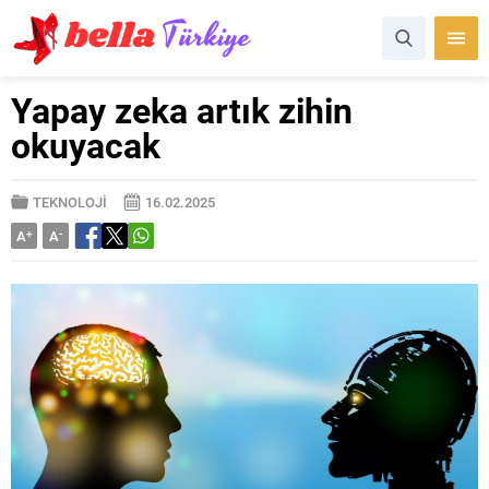
Yapay zeka artık zihin
okuyacak
TEKNOLOJİ
16.02.2025
A
+
A
-