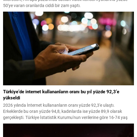
50'ye varan oranlarda ciddi bir zam yaptı.
Türkiye’de internet kullananların oranı bu yıl yüzde 92,3’e
yükseldi
2026 yılında İnternet kullananların oranı yüzde 92,3'e ulaştı.
Erkeklerde bu oran yüzde 94,8, kadınlarda ise yüzde 89,9 olarak
gerçekleşti. Türkiye İstatistik Kurumu'nun verilerine göre 16-74 yaş
aralığındaki bireyler arasında İnternet kullanımı artış gösterdi.