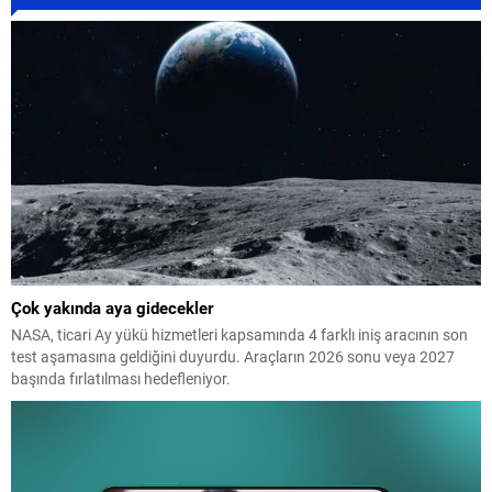
Çok yakında aya gidecekler
NASA, ticari Ay yükü hizmetleri kapsamında 4 farklı iniş aracının son
test aşamasına geldiğini duyurdu. Araçların 2026 sonu veya 2027
başında fırlatılması hedefleniyor.