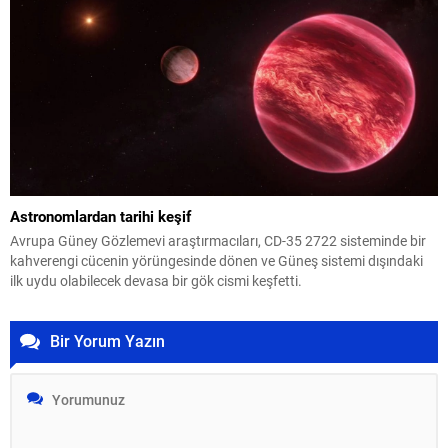
Astronomlardan tarihi keşif
Avrupa Güney Gözlemevi araştırmacıları, CD-35 2722 sisteminde bir
kahverengi cücenin yörüngesinde dönen ve Güneş sistemi dışındaki
ilk uydu olabilecek devasa bir gök cismi keşfetti.
Bir Yorum Yazın