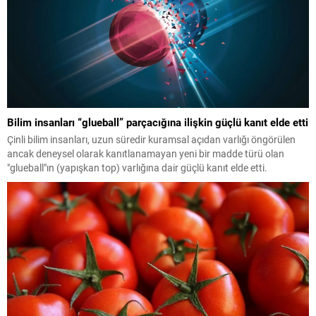
Bilim insanları “glueball” parçacığına ilişkin güçlü kanıt elde etti
Çinli bilim insanları, uzun süredir kuramsal açıdan varlığı öngörülen
ancak deneysel olarak kanıtlanamayan yeni bir madde türü olan
"glueball"ın (yapışkan top) varlığına dair güçlü kanıt elde etti.