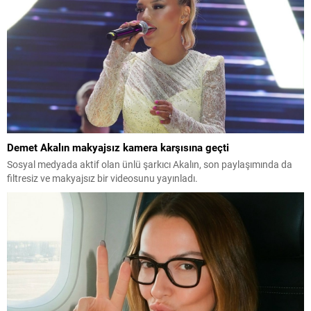
Demet Akalın makyajsız kamera karşısına geçti
Sosyal medyada aktif olan ünlü şarkıcı Akalın, son paylaşımında da
filtresiz ve makyajsız bir videosunu yayınladı.