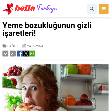
Yeme bozukluğunun gizli
işaretleri!
SAĞLIK
24.09.2024
A
+
A
-