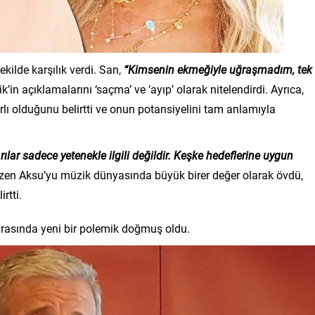
kilde karşılık verdi. San,
“Kimsenin ekmeğiyle uğraşmadım, tek
’in açıklamalarını ‘saçma’ ve ‘ayıp’ olarak nitelendirdi. Ayrıca,
rlı olduğunu belirtti ve onun potansiyelini tam anlamıyla
ılar sadece yetenekle ilgili değildir. Keşke hedeflerine uygun
ezen Aksu’yu müzik dünyasında büyük birer değer olarak övdü,
rtti.
arasında yeni bir polemik doğmuş oldu.