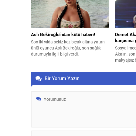
çıkacak? İ
Aslı Bekiroğlu’ndan kötü haberi!
Demet Aka
karşısına 
Son iki yılda sekiz kez bıçak altına yatan
ünlü oyuncu Aslı Bekiroğlu, son sağlık
Sosyal medy
durumuyla ilgili bilgi verdi.
Akalın, son
makyajsız b
Bir Yorum Yazın