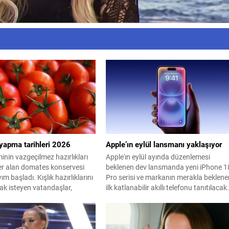
yapma tarihleri 2026
Apple’ın eylül lansmanı yaklaşıyor
nin vazgeçilmez hazırlıkları
Apple'ın eylül ayında düzenlemesi
er alan domates konservesi
beklenen dev lansmanda yeni iPhone 1
yım başladı. Kışlık hazırlıklarını
Pro serisi ve markanın merakla beklene
 isteyen vatandaşlar,
ilk katlanabilir akıllı telefonu tanıtılacak
 domateslerin pazarlarda ve
 ne zaman tezgahlarda
raştırıyor. Peki 2026'da
apılacak domates ne zaman