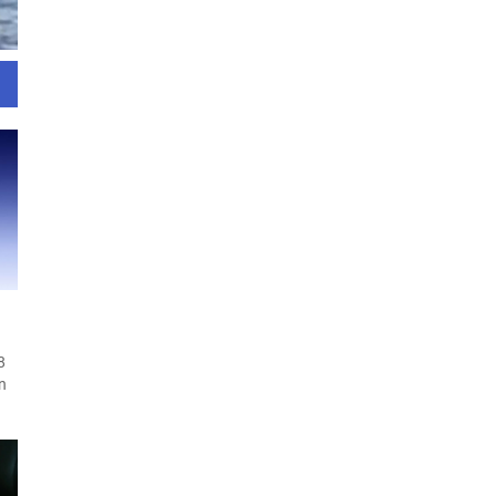
8
n
.