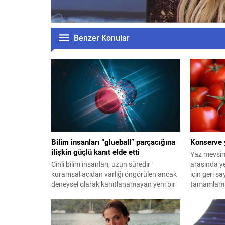
Benzer Konular
Bilim insanları “glueball” parçacığına
Konserve 
ilişkin güçlü kanıt elde etti
Yaz mevsimi
Çinli bilim insanları, uzun süredir
arasında y
kuramsal açıdan varlığı öngörülen ancak
için geri sa
deneysel olarak kanıtlanamayan yeni bir
tamamlamak
madde türü olan "glueball"ın (yapışkan
kavanozluk
top) varlığına dair güçlü kanıt elde etti.
tarlalarda
olacağını a
konserve y