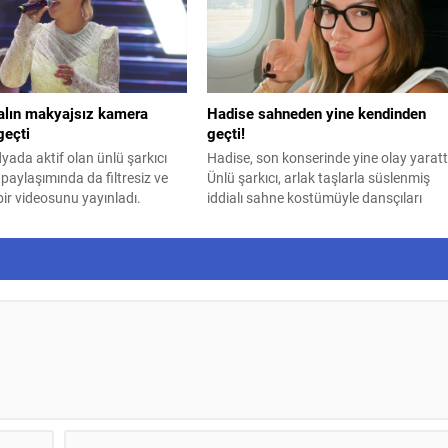
şte en uygun dönem...
lın makyajsız kamera
Hadise sahneden yine kendinden
geçti
geçti!
ada aktif olan ünlü şarkıcı
Hadise, son konserinde yine olay yaratt
 paylaşımında da filtresiz ve
Ünlü şarkıcı, arlak taşlarla süslenmiş
ir videosunu yayınladı.
iddialı sahne kostümüyle dansçıları
eşliğinde hazırlanan koreografiyi
kusursuzca sergiledi.