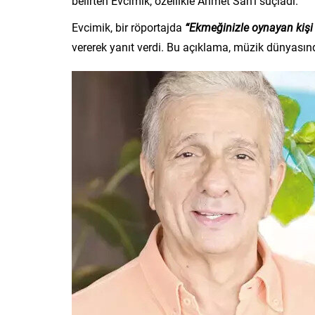
belirten Evcimik, özellikle Ahmet San’ı suçladı.
Evcimik, bir röportajda
“Ekmeğinizle oynayan kişi
vererek yanıt verdi. Bu açıklama, müzik dünyasın