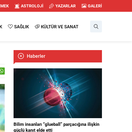
EMEK
ASTROLOJİ
YAZARLAR
GALERİ
K
SAĞLIK
KÜLTÜR VE SANAT
Haberler
Bilim insanları “glueball” parçacığına ilişkin
güçlü kanıt elde etti