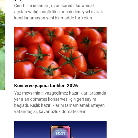
Çinli bilim insanları, uzun süredir kuramsal
açıdan varlığı öngörülen ancak deneysel olarak
kanıtlanamayan yeni bir madde türü olan
"glueball"ın (yapışkan top) varlığına dair güçlü
kanıt elde etti.
Konserve yapma tarihleri 2026
Yaz mevsiminin vazgeçilmez hazırlıkları arasında
yer alan domates konservesi için geri sayım
başladı. Kışlık hazırlıklarını tamamlamak isteyen
vatandaşlar, kavanozluk domateslerin
pazarlarda ve tarlalarda ne zaman tezgahlarda
olacağını araştırıyor. Peki 2026'da konserve
yapılacak domates ne zaman çıkacak? İşte en
uygun dönem...