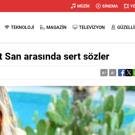
MÜZİK
SİNEMA
Y
TEKNOLOJİ
MAGAZİN
TELEVİZYON
GÜZELLİ
 San arasında sert sözler
A
+
A
-