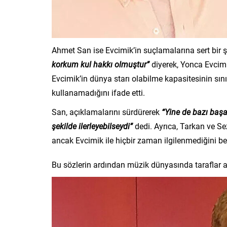
Ahmet San ise Evcimik’in suçlamalarına sert bir şe
korkum kul hakkı olmuştur”
diyerek, Yonca Evcimik
Evcimik’in dünya starı olabilme kapasitesinin sını
kullanamadığını ifade etti.
San, açıklamalarını sürdürerek
“Yine de bazı başar
şekilde ilerleyebilseydi”
dedi. Ayrıca, Tarkan ve S
ancak Evcimik ile hiçbir zaman ilgilenmediğini beli
Bu sözlerin ardından müzik dünyasında taraflar 