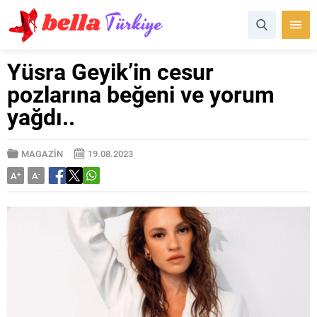
Yüsra Geyik’in cesur
pozlarına beğeni ve yorum
yağdı..
MAGAZİN
19.08.2023
A
+
A
-