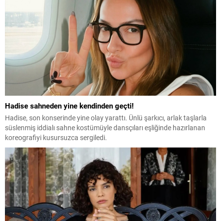
Hadise sahneden yine kendinden geçti!
Hadise, son konserinde yine olay yarattı. Ünlü şarkıcı, arlak taşlarla
süslenmiş iddialı sahne kostümüyle dansçıları eşliğinde hazırlanan
koreografiyi kusursuzca sergiledi.