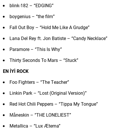
blink-182 – “EDGING”
boygenius – “the film”
Fall Out Boy – “Hold Me Like A Grudge”
Lana Del Rey ft. Jon Batiste – “Candy Necklace”
Paramore – “This Is Why”
Thirty Seconds To Mars – “Stuck”
EN İYİ ROCK
Foo Fighters – “The Teacher”
Linkin Park – “Lost (Original Version)”
Red Hot Chili Peppers – “Tippa My Tongue”
Måneskin – “THE LONELIEST”
Metallica – “Lux Æterna”