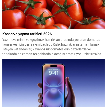
Konserve yapma tarihleri 2026
Yaz mevsiminin vazgeçilmez hazırlıkları arasında yer alan domates
konservesi için geri sayım başladı. Kışlık hazırlıklarını tamamlamak
isteyen vatandaşlar, kavanozluk domateslerin pazarlarda ve
tarlalarda ne zaman tezgahlarda olacağını araştırıyor. Peki 2026'da
konserve yapılacak domates ne zaman çıkacak? İşte en uygun
dönem...