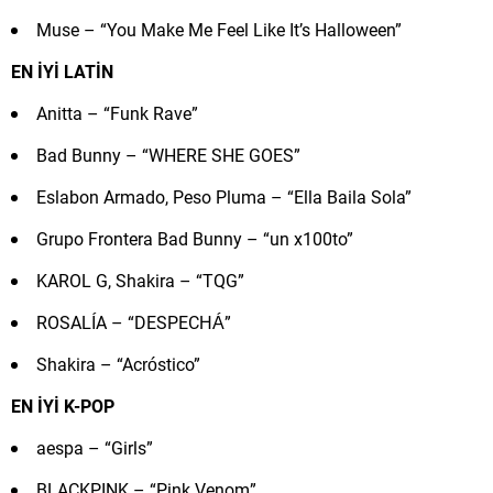
Muse – “You Make Me Feel Like It’s Halloween”
EN İYİ LATİN
Anitta – “Funk Rave”
Bad Bunny – “WHERE SHE GOES”
Eslabon Armado, Peso Pluma – “Ella Baila Sola”
Grupo Frontera Bad Bunny – “un x100to”
KAROL G, Shakira – “TQG”
ROSALÍA – “DESPECHÁ”
Shakira – “Acróstico”
EN İYİ K-POP
aespa – “Girls”
BLACKPINK – “Pink Venom”