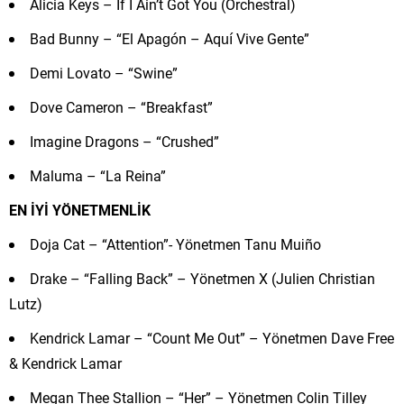
Alicia Keys – If I Ain’t Got You (Orchestral)
Bad Bunny – “El Apagón – Aquí Vive Gente”
Demi Lovato – “Swine”
Dove Cameron – “Breakfast”
Imagine Dragons – “Crushed”
Maluma – “La Reina”
EN İYİ YÖNETMENLİK
Doja Cat – “Attention”- Yönetmen Tanu Muiño
Drake – “Falling Back” – Yönetmen X (Julien Christian
Lutz)
Kendrick Lamar – “Count Me Out” – Yönetmen Dave Free
& Kendrick Lamar
Megan Thee Stallion – “Her” – Yönetmen Colin Tilley