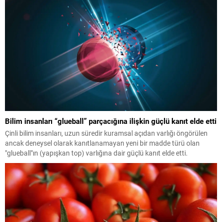
Bilim insanları “glueball” parçacığına ilişkin güçlü kanıt elde etti
Çinli bilim insanları, uzun süredir kuramsal açıdan varlığı öngörülen
ancak deneysel olarak kanıtlanamayan yeni bir madde türü olan
"glueball"ın (yapışkan top) varlığına dair güçlü kanıt elde etti.