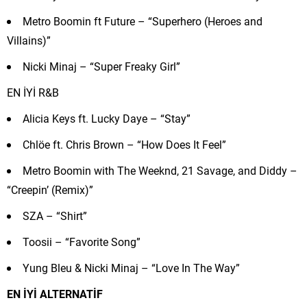
Metro Boomin ft Future – “Superhero (Heroes and
Villains)”
Nicki Minaj – “Super Freaky Girl”
EN İYİ R&B
Alicia Keys ft. Lucky Daye – “Stay”
Chlöe ft. Chris Brown – “How Does It Feel”
Metro Boomin with The Weeknd, 21 Savage, and Diddy –
“Creepin’ (Remix)”
SZA – “Shirt”
Toosii – “Favorite Song”
Yung Bleu & Nicki Minaj – “Love In The Way”
EN İYİ ALTERNATİF