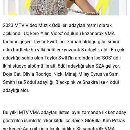
2023 MTV Video Müzik Ödülleri adayları resmi olarak
açıklandı! Üç kere ‘Yılın Video’ ödülünü kazanarak VMA
tarihine geçen Taylor Swift, her zaman olduğu gibi ismini
altın harflerle bu yılki ödüllere yazarak 8 adaylık aldı. En çok
adaylığa sahip olan Taylor Swift’in ardından ise ‘SOS’ adlı
ikini stüdyo albümü ile altı ödül adaylığı alan SZA geliyor.
Doja Cat, Olivia Rodrigo, Nicki Minaj, Miley Cyrus ve Sam
Smith ise 5 ödül adaylığı, Blackpink ve Shakira ise 4 ödül
adaylığı aldı.
Bu yılki MTV VMA adayları listesi aynı zamanda ilk kez aday
gösterilen isimlerle rekor kıldı. Ice Spice, GloRilla, Kim Petras
ve Reneé App gibi isimler ile birlikte 35 sanatçı ilk VMA