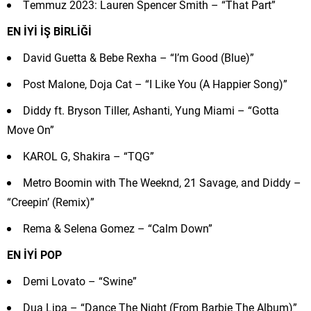
Temmuz 2023: Lauren Spencer Smith – “That Part”
EN İYİ İŞ BİRLİĞİ
David Guetta & Bebe Rexha – “I’m Good (Blue)”
Post Malone, Doja Cat – “I Like You (A Happier Song)”
Diddy ft. Bryson Tiller, Ashanti, Yung Miami – “Gotta
Move On”
KAROL G, Shakira – “TQG”
Metro Boomin with The Weeknd, 21 Savage, and Diddy –
“Creepin’ (Remix)”
Rema & Selena Gomez – “Calm Down”
EN İYİ POP
Demi Lovato – “Swine”
Dua Lipa – “Dance The Night (From Barbie The Album)”