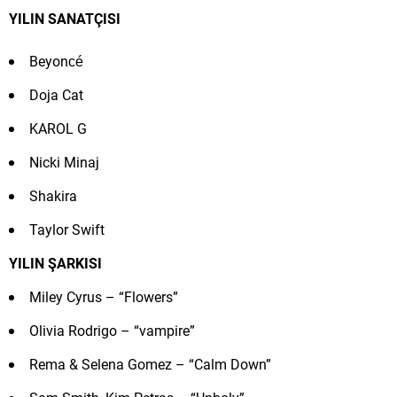
YILIN SANATÇISI
Beyoncé
Doja Cat
KAROL G
Nicki Minaj
Shakira
Taylor Swift
YILIN ŞARKISI
Miley Cyrus – “Flowers”
Olivia Rodrigo – “vampire”
Rema & Selena Gomez – “Calm Down”