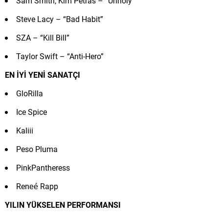
Sam Smith, Kim Petras – “Unholy”
Steve Lacy – “Bad Habit”
SZA – “Kill Bill”
Taylor Swift – “Anti-Hero”
EN İYİ YENİ SANATÇI
GloRilla
Ice Spice
Kaliii
Peso Pluma
PinkPantheress
Reneé Rapp
YILIN YÜKSELEN PERFORMANSI