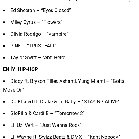
Ed Sheeran – “Eyes Closed”
Miley Cyrus – “Flowers”
Olivia Rodrigo – “vampire”
P!NK – “TRUSTFALL”
Taylor Swift – “Anti-Hero”
EN İYİ HIP-HOP
Diddy ft. Bryson Tiller, Ashanti, Yung Miami – “Gotta
Move On”
DJ Khaled ft. Drake & Lil Baby – “STAYING ALIVE”
GloRilla & Cardi B – “Tomorrow 2”
Lil Uzi Vert – “Just Wanna Rock”
Lil Wayne ft. Swizz Beatz & DMX – “Kant Nobody”