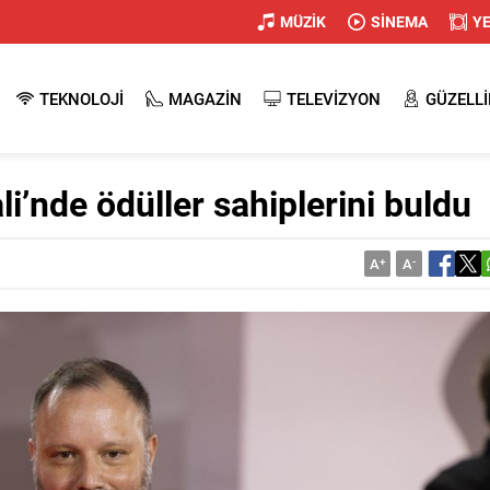
MÜZİK
SİNEMA
Y
TEKNOLOJİ
MAGAZİN
TELEVİZYON
GÜZELLİ
li’nde ödüller sahiplerini buldu
A
+
A
-
Esra Bilgiç mak
nasıl yapılır