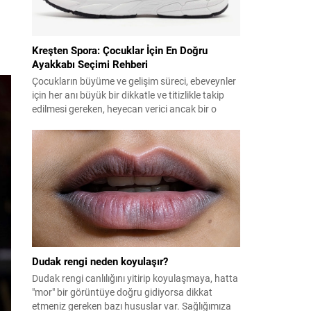
Kreşten Spora: Çocuklar İçin En Doğru
Ayakkabı Seçimi Rehberi
Çocukların büyüme ve gelişim süreci, ebeveynler
için her anı büyük bir dikkatle ve titizlikle takip
edilmesi gereken, heyecan verici ancak bir o
kadar da sorumluluk isteyen uzun soluklu bir
serüvendir. Bu süreçte çocukların
beslenmesinden uyku düzenine, eğitiminden
psikolojik gelişimine kadar pek çok detaya özen
gösterilirken, fiziksel gelişimin en temel yapı...
Dudak rengi neden koyulaşır?
Dudak rengi canlılığını yitirip koyulaşmaya, hatta
"mor" bir görüntüye doğru gidiyorsa dikkat
etmeniz gereken bazı hususlar var. Sağlığımıza