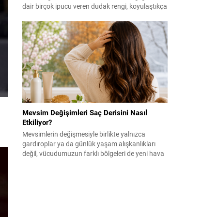
dair birçok ipucu veren dudak rengi, koyulaştıkça
bakın neler ortaya çıkıyor.
Mevsim Değişimleri Saç Derisini Nasıl
Etkiliyor?
Mevsimlerin değişmesiyle birlikte yalnızca
gardıroplar ya da günlük yaşam alışkanlıkları
değil, vücudumuzun farklı bölgeleri de yeni hava
koşullarına uyum sağlamaya çalışıyor. Ciltte
hissedilen kuruluk, nem dengesindeki değişimler
veya sıcaklık farklılıkları kadar saç ve saç derisi
de bu geçişlerden etkilenebiliyor. Özellikle
ilkbahar ve sonbahar dönemlerinde saç
dökülmesi, yağlanma ya da kuruluk...