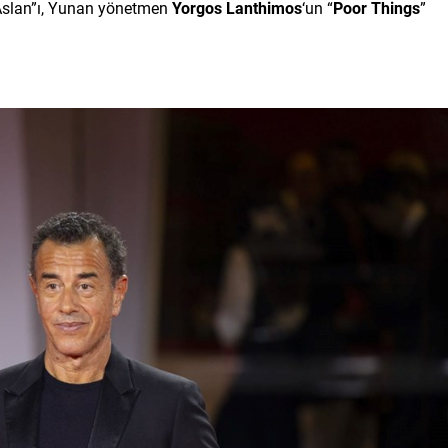
n Aslan”ı, Yunan yönetmen
Yorgos Lanthimos
‘un “
Poor Things
”