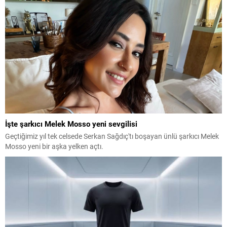
İşte şarkıcı Melek Mosso yeni sevgilisi
Geçtiğimiz yıl tek celsede Serkan Sağdıç'tı boşayan ünlü şarkıcı Melek
Mosso yeni bir aşka yelken açtı.