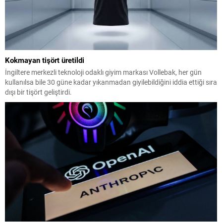
Kokmayan tişört üretildi
İngiltere merkezli teknoloji odaklı giyim markası Vollebak, her gün
kullanılsa bile 30 güne kadar yıkanmadan giyilebildiğini iddia ettiği sıra
dışı bir tişört geliştirdi.