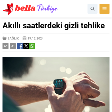
Akıllı saatlerdeki gizli tehlike
SAĞLIK
19.12.2024
A
+
A
-