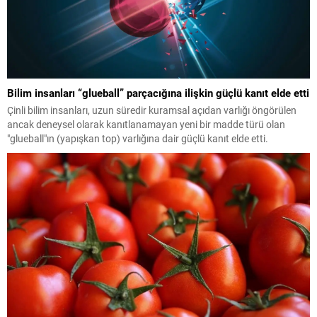
Bilim insanları “glueball” parçacığına ilişkin güçlü kanıt elde etti
Çinli bilim insanları, uzun süredir kuramsal açıdan varlığı öngörülen
ancak deneysel olarak kanıtlanamayan yeni bir madde türü olan
"glueball"ın (yapışkan top) varlığına dair güçlü kanıt elde etti.