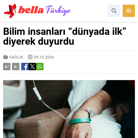
Bilim insanları “dünyada ilk”
diyerek duyurdu
SAĞLIK
09.12.2024
A
+
A
-