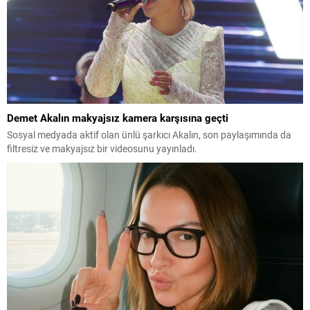
Demet Akalın makyajsız kamera karşısına geçti
Sosyal medyada aktif olan ünlü şarkıcı Akalın, son paylaşımında da
filtresiz ve makyajsız bir videosunu yayınladı.