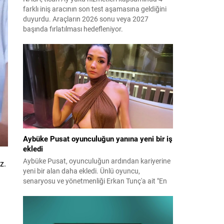
farklı iniş aracının son test aşamasına geldiğini
duyurdu. Araçların 2026 sonu veya 2027
başında fırlatılması hedefleniyor.
Aybüke Pusat oyunculuğun yanına yeni bir iş
ekledi
Aybüke Pusat, oyunculuğun ardından kariyerine
z.
yeni bir alan daha ekledi. Ünlü oyuncu,
senaryosu ve yönetmenliği Erkan Tunç'a ait "En
Mutlu Günümde" filminin hem başrolünü üstlendi
hem de yapımcılığını yaparak kamera arkasına
geçti.