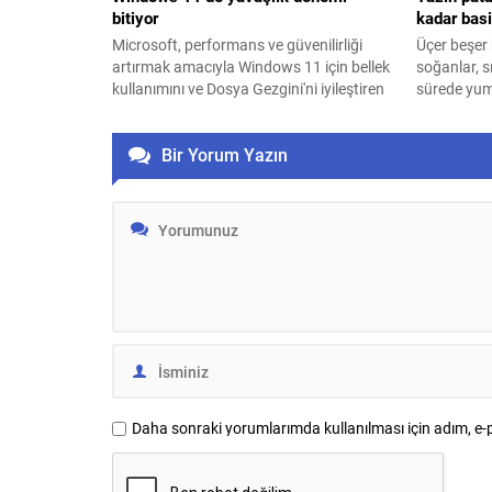
bitiyor
kadar bas
Microsoft, performans ve güvenilirliği
Üçer beşer 
artırmak amacıyla Windows 11 için bellek
soğanlar, s
kullanımını ve Dosya Gezgini'ni iyileştiren
sürede yu
yeni bir kalite güncellemesi hazırlıyor.
tutuyor. İs
patates-so
Bir Yorum Yazın
merak edili
basitmiş...
Daha sonraki yorumlarımda kullanılması için adım, e-p