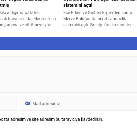
itmiş
sistemini açtı!
kilo aldığımız patates
Ece Erken ve Gülben Ergen'den sonra
ıcak havaların da etkisiyle kısa
Merve Boluğur da ücretli abonelik
muşamaya ve çürümeye yüz
sistemini açtı. Boluğur'un kazancı ise
raf olmaması adına yazın
dikkat çekti.
ğan saklama yöntemleri ise
yor. Meğer formülü çok
osta adresim ve site adresim bu tarayıcıya kaydedilsin.