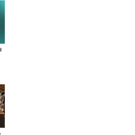
l
y
ı.
k