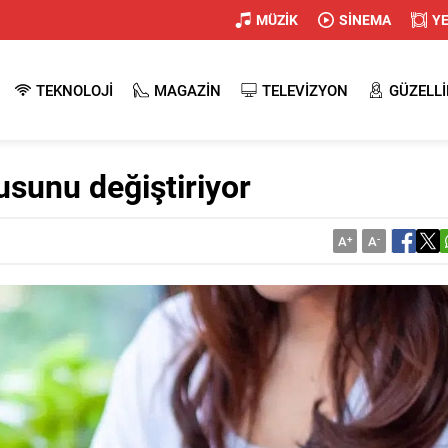
MÜZİK
SİNEMA
Y
TEKNOLOJİ
MAGAZİN
TELEVİZYON
GÜZELLİ
usunu değiştiriyor
A
+
A
-