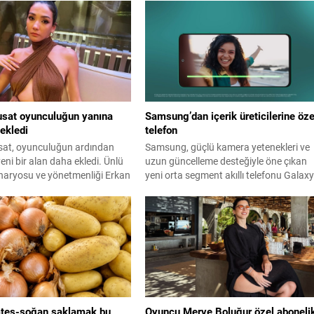
sat oyunculuğun yanına
Samsung’dan içerik üreticilerine öze
 ekledi
telefon
at, oyunculuğun ardından
Samsung, güçlü kamera yetenekleri ve
yeni bir alan daha ekledi. Ünlü
uzun güncelleme desteğiyle öne çıkan
naryosu ve yönetmenliği Erkan
yeni orta segment akıllı telefonu Galax
"En Mutlu Günümde" filminin
F70 Pro 5G modelini resmi olarak tanıtt
ünü üstlendi hem de
ını yaparak kamera arkasına
ates-soğan saklamak bu
Oyuncu Merve Boluğur özel aboneli