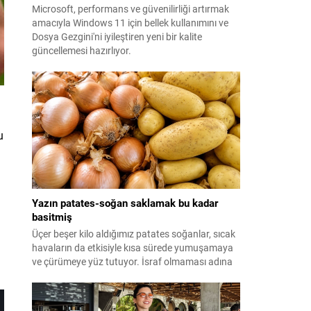
Microsoft, performans ve güvenilirliği artırmak
amacıyla Windows 11 için bellek kullanımını ve
Dosya Gezgini'ni iyileştiren yeni bir kalite
güncellemesi hazırlıyor.
u
Yazın patates-soğan saklamak bu kadar
basitmiş
Üçer beşer kilo aldığımız patates soğanlar, sıcak
havaların da etkisiyle kısa sürede yumuşamaya
ve çürümeye yüz tutuyor. İsraf olmaması adına
yazın patates-soğan saklama yöntemleri ise
merak ediliyor. Meğer formülü çok basitmiş...