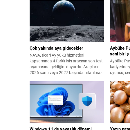
Çok yakında aya gidecekler
Aybüke Pu
yeni bir iş
NASA, ticari Ay yükü hizmetleri
kapsamında 4 farklı iniş aracının son test
Aybüke Pus
aşamasına geldiğini duyurdu. Araçların
kariyerine 
2026 sonu veya 2027 başında fırlatılması
oyuncu, se
hedefleniyor.
Tunç'a ait 
hem başrol
yapımcılığ
geçti.
Windows 11’de yavaşlık dönemi
Yazın pat