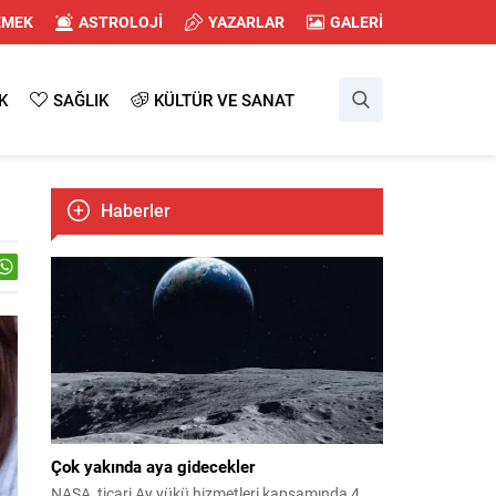
EMEK
ASTROLOJİ
YAZARLAR
GALERİ
K
SAĞLIK
KÜLTÜR VE SANAT
Haberler
Çok yakında aya gidecekler
NASA, ticari Ay yükü hizmetleri kapsamında 4