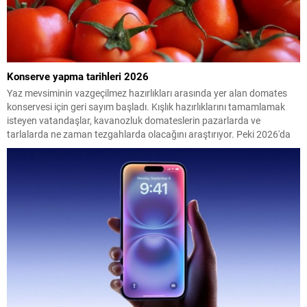
Konserve yapma tarihleri 2026
Yaz mevsiminin vazgeçilmez hazırlıkları arasında yer alan domates
konservesi için geri sayım başladı. Kışlık hazırlıklarını tamamlamak
isteyen vatandaşlar, kavanozluk domateslerin pazarlarda ve
tarlalarda ne zaman tezgahlarda olacağını araştırıyor. Peki 2026'da
konserve yapılacak domates ne zaman çıkacak? İşte en uygun
dönem...