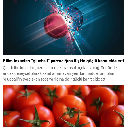
Bilim insanları “glueball” parçacığına ilişkin güçlü kanıt elde etti
Çinli bilim insanları, uzun süredir kuramsal açıdan varlığı öngörülen
ancak deneysel olarak kanıtlanamayan yeni bir madde türü olan
"glueball"ın (yapışkan top) varlığına dair güçlü kanıt elde etti.