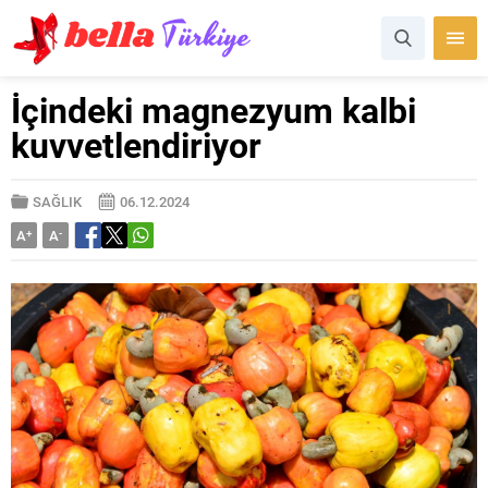
İçindeki magnezyum kalbi
kuvvetlendiriyor
SAĞLIK
06.12.2024
A
+
A
-