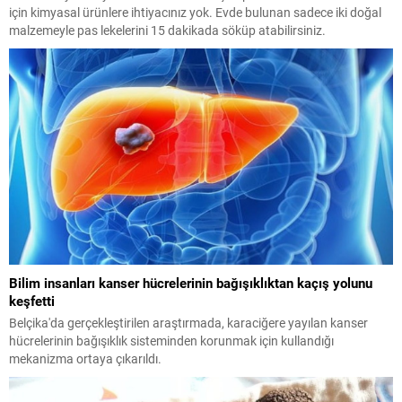
için kimyasal ürünlere ihtiyacınız yok. Evde bulunan sadece iki doğal
malzemeyle pas lekelerini 15 dakikada söküp atabilirsiniz.
Bilim insanları kanser hücrelerinin bağışıklıktan kaçış yolunu
keşfetti
Belçika'da gerçekleştirilen araştırmada, karaciğere yayılan kanser
hücrelerinin bağışıklık sisteminden korunmak için kullandığı
mekanizma ortaya çıkarıldı.