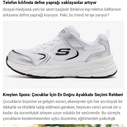
Telefon kılıfında defne yaprağı saklayanlar artıyor
Sosyal medyada yeni bir akım başladı! Binlerce kişi telefon kılıflarının
arkasına defne yaprağı koyuyor. Peki, bu trend ne işe yarıyor?
Kreşten Spora: Çocuklar İçin En Doğru Ayakkabı Seçimi Rehberi
Çocukların büyüme ve gelişim süreci, ebeveynler için her anı büyük bir
dikkatle ve titizlikle takip edilmesi gereken, heyecan verici ancak bir o
kadar da sorumluluk isteyen uzun soluklu bir serüvendir. Bu süreçte
çocukların beslenmesinden uyku düzenine, eğitiminden psikolojik
gelişimine kadar pek çok detaya özen gösterilirken, fiziksel gelişimin