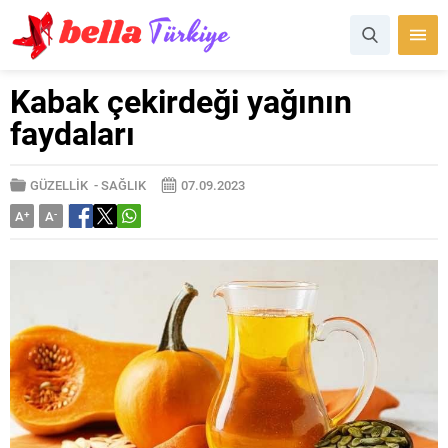
Kabak çekirdeği yağının
faydaları
GÜZELLİK
-
SAĞLIK
07.09.2023
A
+
A
-