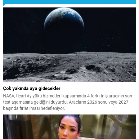
Çok yakında aya gidecekler
NASA, ticari Ay yükü hizmetleri kapsamında 4 farklı iniş aracının son
test aşamasına geldiğini duyurdu. Araçların 2026 sonu veya 2027
başında fırlatılması hedefleniyor.