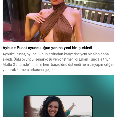
Aybüke Pusat oyunculuğun yanına yeni bir iş ekledi
Aybüke Pusat, oyunculuğun ardından kariyerine yeni bir alan daha
ekledi. Ünlü oyuncu, senaryosu ve yönetmenliği Erkan Tunç'a ait "En
Mutlu Günümde" filminin hem başrolünü üstlendi hem de yapımcılığını
yaparak kamera arkasına geçti.