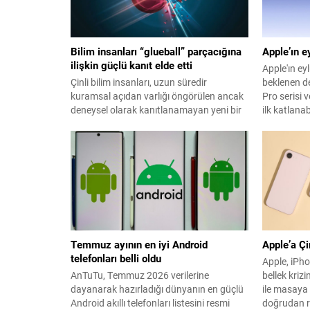
Bilim insanları “glueball” parçacığına
Apple’ın e
ilişkin güçlü kanıt elde etti
Apple'ın ey
Çinli bilim insanları, uzun süredir
beklenen d
kuramsal açıdan varlığı öngörülen ancak
Pro serisi
deneysel olarak kanıtlanamayan yeni bir
ilk katlanab
madde türü olan "glueball"ın (yapışkan
top) varlığına dair güçlü kanıt elde etti.
Temmuz ayının en iyi Android
Apple’a Çi
telefonları belli oldu
Apple, iPh
AnTuTu, Temmuz 2026 verilerine
bellek krizi
dayanarak hazırladığı dünyanın en güçlü
ile masaya 
Android akıllı telefonları listesini resmi
doğrudan r