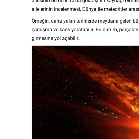
ailesinin bu denli fazla göktaşının kaynağı olması
ailelerinin incelenmesi, Dünya ile meteoritler ara
Örneğin, daha yakın tarihlerde meydana gelen büyü
çarpışma ve kaos yaratabilir. Bu durum, parçala
girmesine yol açabilir.