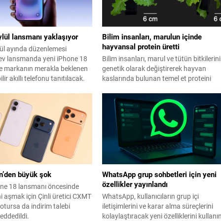
ylül lansmanı yaklaşıyor
Bilim insanları, marulun içinde
hayvansal protein üretti
lül ayında düzenlemesi
ev lansmanda yeni iPhone 18
Bilim insanları, marul ve tütün bitkilerini
 ve markanın merakla beklenen
genetik olarak değiştirerek hayvan
ilir akıllı telefonu tanıtılacak.
kaslarında bulunan temel et proteini
miyoglobini bitkilerde üretmeyi başardı
n’den büyük şok
WhatsApp grup sohbetleri için yeni
özellikler yayınlandı
one 18 lansmanı öncesinde
ni aşmak için Çinli üretici CXMT
WhatsApp, kullanıcıların grup içi
otursa da indirim talebi
iletişimlerini ve karar alma süreçlerini
eddedildi.
kolaylaştıracak yeni özelliklerini kullan