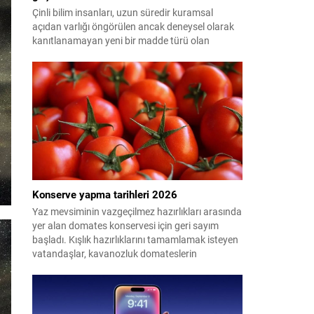
Çinli bilim insanları, uzun süredir kuramsal
açıdan varlığı öngörülen ancak deneysel olarak
kanıtlanamayan yeni bir madde türü olan
"glueball"ın (yapışkan top) varlığına dair güçlü
kanıt elde etti.
Konserve yapma tarihleri 2026
Yaz mevsiminin vazgeçilmez hazırlıkları arasında
yer alan domates konservesi için geri sayım
başladı. Kışlık hazırlıklarını tamamlamak isteyen
vatandaşlar, kavanozluk domateslerin
pazarlarda ve tarlalarda ne zaman tezgahlarda
olacağını araştırıyor. Peki 2026'da konserve
yapılacak domates ne zaman çıkacak? İşte en
uygun dönem...