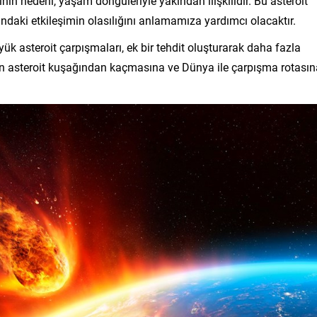
nın nedeni, yaşam döngüleriyle yakından ilişkilidir. Bu asteroit
sındaki etkileşimin olasılığını anlamamıza yardımcı olacaktır.
k asteroit çarpışmaları, ek bir tehdit oluşturarak daha fazla
rın asteroit kuşağından kaçmasına ve Dünya ile çarpışma rotasın