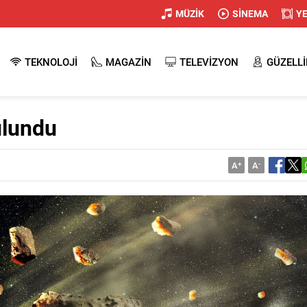
MÜZİK
SİNEMA
Y
TEKNOLOJİ
MAGAZİN
TELEVİZYON
GÜZELLİ
ulundu
A
+
A
-