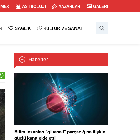
EMEK
ASTROLOJİ
YAZARLAR
GALERİ
K
SAĞLIK
KÜLTÜR VE SANAT
Haberler
Bilim insanları “glueball” parçacığına ilişkin
güçlü kanıt elde etti