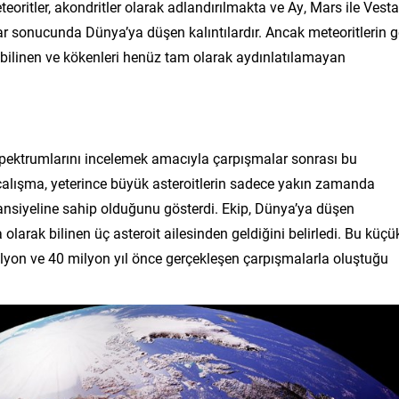
teoritler, akondritler olarak adlandırılmakta ve Ay, Mars ile Vesta
 sonucunda Dünya’ya düşen kalıntılardır. Ancak meteoritlerin g
 bilinen ve kökenleri henüz tam olarak aydınlatılamayan
n spektrumlarını incelemek amacıyla çarpışmalar sonrası bu
u çalışma, yeterince büyük asteroitlerin sadece yakın zamanda
nsiyeline sahip olduğunu gösterdi. Ekip, Dünya’ya düşen
olarak bilinen üç asteroit ailesinden geldiğini belirledi. Bu küçü
ilyon ve 40 milyon yıl önce gerçekleşen çarpışmalarla oluştuğu