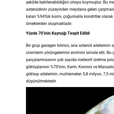
şekilde belirlenebildiğini ortaya koymuştur. Bu me
asteroidinin yüzeyinden meydana gelen çarpmalar
kalan %94’lük kısmı, çoğunlukla kondritler olarak
örneklerden oluşmaktadır.
Yüzde 70’inin Kaynağı Tespit Edildi
Bir grup gezegen bilimci, ana asteroit ailelerini
cisimlerin yörüngelerinin evrimini simüle etti. B
parçalanmasının çok sayıda meteorit üretme pota
göktaşlarının %70’inin, Karin, Koronis ve Massalia 
göktaşı ailelerinin, muhtemelen 5,8 milyon, 7,5 m
düşünülmektedir.