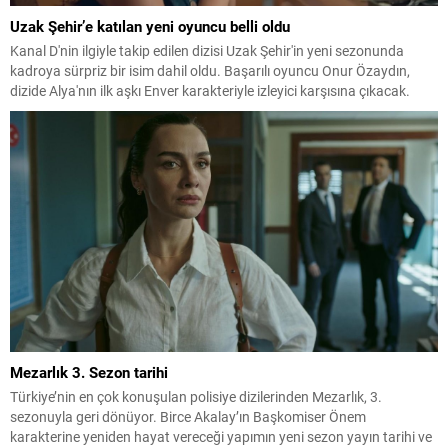
Uzak Şehir’e katılan yeni oyuncu belli oldu
Kanal D'nin ilgiyle takip edilen dizisi Uzak Şehir'in yeni sezonunda
kadroya sürpriz bir isim dahil oldu. Başarılı oyuncu Onur Özaydın,
dizide Alya'nın ilk aşkı Enver karakteriyle izleyici karşısına çıkacak.
Mezarlık 3. Sezon tarihi
Türkiye’nin en çok konuşulan polisiye dizilerinden Mezarlık, 3.
sezonuyla geri dönüyor. Birce Akalay’ın Başkomiser Önem
karakterine yeniden hayat vereceği yapımın yeni sezon yayın tarihi ve