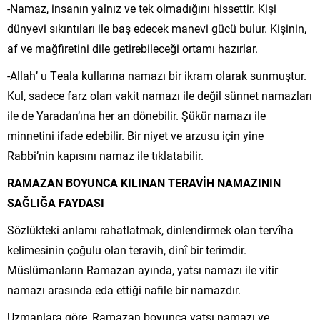
-Namaz, insanın yalnız ve tek olmadığını hissettir. Kişi
dünyevi sıkıntıları ile baş edecek manevi gücü bulur. Kişinin,
af ve mağfiretini dile getirebileceği ortamı hazırlar.
-Allah’ u Teala kullarına namazı bir ikram olarak sunmuştur.
Kul, sadece farz olan vakit namazı ile değil sünnet namazları
ile de Yaradan’ına her an dönebilir. Şükür namazı ile
minnetini ifade edebilir. Bir niyet ve arzusu için yine
Rabbi’nin kapısını namaz ile tıklatabilir.
RAMAZAN BOYUNCA KILINAN TERAVİH NAMAZININ
SAĞLIĞA FAYDASI
Sözlükteki anlamı rahatlatmak, dinlendirmek olan tervîha
kelimesinin çoğulu olan teravih, dinî bir terimdir.
Müslümanların Ramazan ayında, yatsı namazı ile vitir
namazı arasında eda ettiği nafile bir namazdır.
Uzmanlara göre, Ramazan boyunca yatsı namazı ve