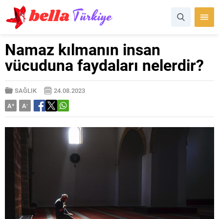
Namaz kılmanın insan
vücuduna faydaları nelerdir?
SAĞLIK
24.08.2023
A
+
A
-