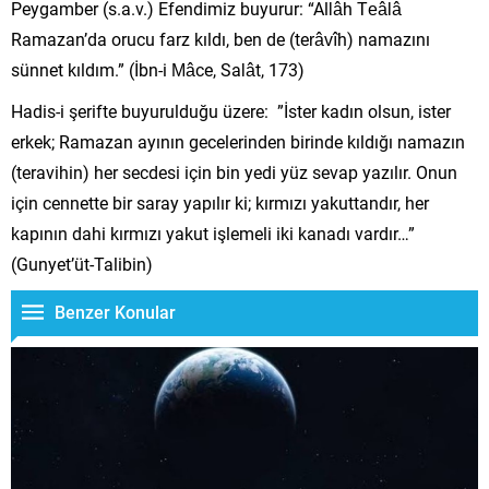
Peygamber (s.a.v.) Efendimiz buyurur: “Allâh Teâlâ
Ramazan’da orucu farz kıldı, ben de (terâvîh) namazını
sünnet kıldım.” (İbn-i Mâce, Salât, 173)
Hadis-i şerifte buyurulduğu üzere: ”İster kadın olsun, ister
erkek; Ramazan ayının gecelerinden birinde kıldığı namazın
(teravihin) her secdesi için bin yedi yüz sevap yazılır. Onun
için cennette bir saray yapılır ki; kırmızı yakuttandır, her
kapının dahi kırmızı yakut işlemeli iki kanadı vardır…”
(Gunyet’üt-Talibin)
Benzer Konular