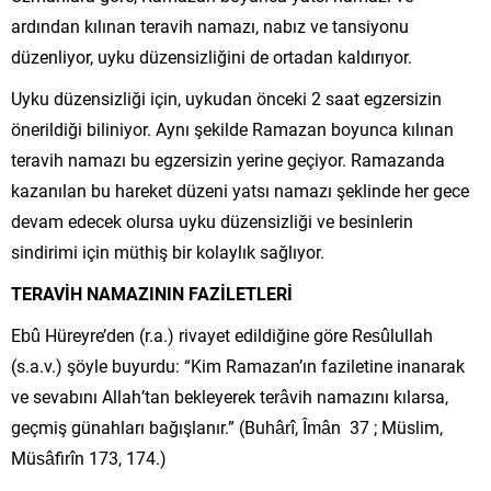
ardından kılınan teravih namazı, nabız ve tansiyonu
düzenliyor, uyku düzensizliğini de ortadan kaldırıyor.
Uyku düzensizliği için, uykudan önceki 2 saat egzersizin
önerildiği biliniyor. Aynı şekilde Ramazan boyunca kılınan
teravih namazı bu egzersizin yerine geçiyor. Ramazanda
kazanılan bu hareket düzeni yatsı namazı şeklinde her gece
devam edecek olursa uyku düzensizliği ve besinlerin
sindirimi için müthiş bir kolaylık sağlıyor.
TERAVİH NAMAZININ FAZİLETLERİ
Ebû Hüreyre’den (r.a.) rivayet edildiğine göre Resûlullah
(s.a.v.) şöyle buyurdu: “Kim Ramazan’ın faziletine inanarak
ve sevabını Allah’tan bekleyerek terâvih namazını kılarsa,
geçmiş günahları bağışlanır.” (Buhârî, Îmân 37 ; Müslim,
Müsâfirîn 173, 174.)