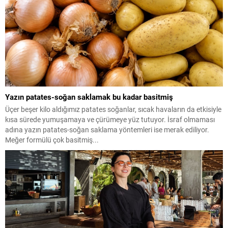
Yazın patates-soğan saklamak bu kadar basitmiş
Üçer beşer kilo aldığımız patates soğanlar, sıcak havaların da etkisiyle
kısa sürede yumuşamaya ve çürümeye yüz tutuyor. İsraf olmaması
adına yazın patates-soğan saklama yöntemleri ise merak ediliyor.
Meğer formülü çok basitmiş...