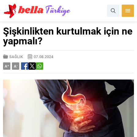
Şişkinlikten kurtulmak için ne
yapmalı?
SAĞLIK
07.08.2024
A
+
A
-