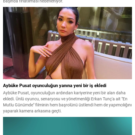
başında fırlatılması hedefleniyor.
Aybüke Pusat oyunculuğun yanına yeni bir iş ekledi
Aybüke Pusat, oyunculuğun ardından kariyerine yeni bir alan daha
ekledi. Ünlü oyuncu, senaryosu ve yönetmenliği Erkan Tunç'a ait "En
Mutlu Günümde" filminin hem başrolünü üstlendi hem de yapımcılığını
yaparak kamera arkasına geçti.